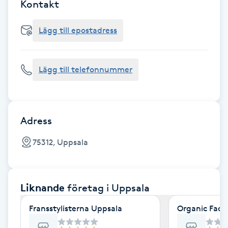
Cryoterapi
Kontakt
D
Lägg till epostadress
Damklippning
Lägg till telefonnummer
Dermapen
Diamantslipning
E
Adress
Enzympeeling
75312, Uppsala
Extensions
Liknande
företag
i Uppsala
Extensions borttagning
Fransstylisterna Uppsala
Organic Face
Eyeliner-tatuering