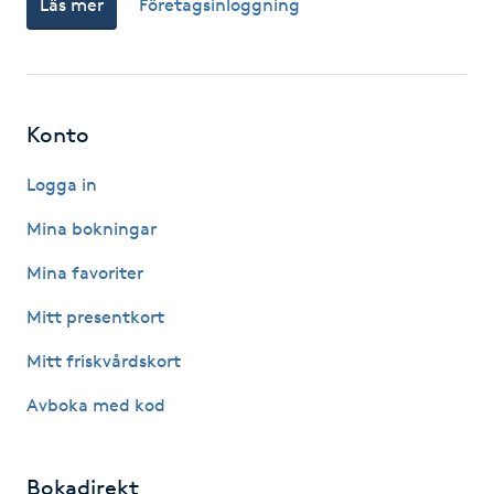
Läs mer
Företagsinloggning
Fotsvamp
Fotvård
Konto
Fransar
Logga in
Fransborttagning
Mina bokningar
Fransfärgning
Mina favoriter
Mitt presentkort
Fransförlängning
Mitt friskvårdskort
Fransförlängning Megavolym
Avboka med kod
Fransförlängning Volym
Bokadirekt