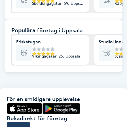
Sköldungagatan 59, Uppsala
Råbyvä
F
Face framing
Populära
företag
i Uppsala
Faceliftmassage
Friskstugan
StudioLine- 
Fet hårbotten
Vikingagatan 25, Uppsala
Sysslo
Fettreducering
Fibromassage
För en smidigare upplevelse
Fillers
Fotmassage
Bokadirekt för företag