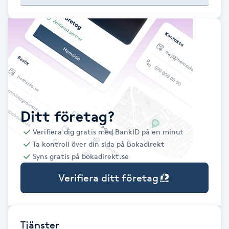
Babylights
Balayage
Bambumassage
Barber
Ditt företag?
Verifiera dig gratis med BankID på en minut
Barnklippning
Ta kontroll över din sida på Bokadirekt
Syns gratis på bokadirekt.se
BIAB
Verifiera ditt företag
Blowout
Bottenfärg
Tjänster