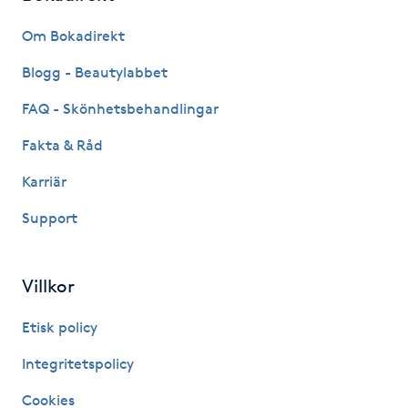
Fransk manikyr
Om Bokadirekt
Fransrengöring
Blogg - Beautylabbet
FAQ - Skönhetsbehandlingar
Frekvensterapi
Fakta & Råd
Friskvård
Karriär
Support
Friskvårdsmassage
Frisör
Villkor
Funktionsanalys
Etisk policy
Integritetspolicy
Färgning
Cookies