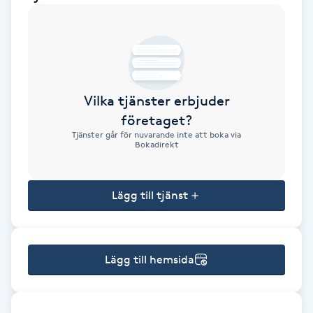
Brynformning
Brynfärgning
Vilka tjänster erbjuder
Brynplockning
företaget?
Tjänster går för nuvarande inte att boka via
Bröllopsuppsättning
Bokadirekt
C
Lägg till tjänst
Celluliter
Coachning
Lägg till hemsida
Color correction