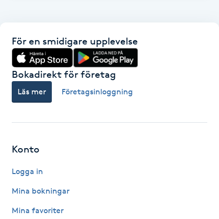
F
Face framing
För en smidigare upplevelse
Faceliftmassage
Bokadirekt för företag
Fet hårbotten
Läs mer
Företagsinloggning
Fettreducering
Fibromassage
Konto
Logga in
Fillers
Mina bokningar
Fotmassage
Mina favoriter