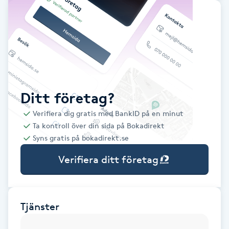
Babylights
Balayage
Bambumassage
Ditt företag?
Barber
Verifiera dig gratis med BankID på en minut
Ta kontroll över din sida på Bokadirekt
Barnklippning
Syns gratis på bokadirekt.se
Verifiera ditt företag
BIAB
Blowout
Tjänster
Bottenfärg