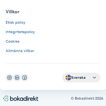
Fransk manikyr
Villkor
Fransrengöring
Etisk policy
Frekvensterapi
Integritetspolicy
Cookies
Friskvård
Allmänna villkor
Friskvårdsmassage
Frisör
Svenska
Funktionsanalys
Färgning
© Bokadirekt
2026