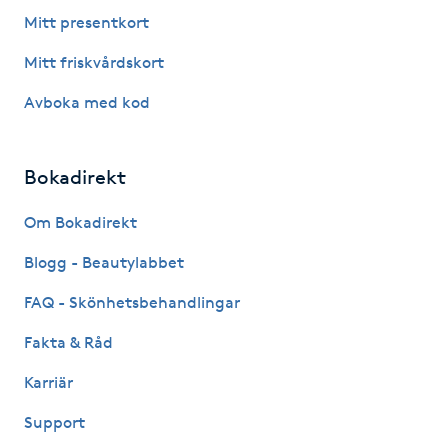
Fotsvamp
Mitt presentkort
Mitt friskvårdskort
Fotvård
Avboka med kod
Fransar
Bokadirekt
Fransborttagning
Om Bokadirekt
Fransfärgning
Blogg - Beautylabbet
Fransförlängning
FAQ - Skönhetsbehandlingar
Fakta & Råd
Fransförlängning Megavolym
Karriär
Fransförlängning Volym
Support