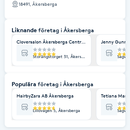
Cryoterapi
18491, Åkersberga
D
Damklippning
Liknande
företag
i Åkersberga
Dermapen
Cloversalon Åkersberga Centrum
Jenny Gunn 
Diamantslipning
Storängstorget 31, Åkersberga
Sågväg
E
Enzympeeling
Populära
företag
i Åkersberga
HairbyZara AB Åkersberga
Tetiana Mass
Extensions
Lillövägen 5, Åkersberga
Sågväg
Extensions borttagning
Eyeliner-tatuering