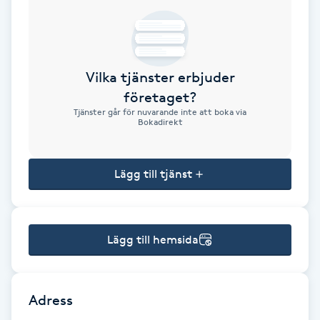
Brynformning
Brynfärgning
Vilka tjänster erbjuder
företaget?
Brynplockning
Tjänster går för nuvarande inte att boka via
Bokadirekt
Bröllopsuppsättning
C
Lägg till tjänst
Celluliter
Lägg till hemsida
Coachning
Color correction
Adress