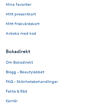
Mina favoriter
Fotsvamp
Mitt presentkort
Fotvård
Mitt friskvårdskort
Fransar
Avboka med kod
Fransborttagning
Bokadirekt
Fransfärgning
Om Bokadirekt
Blogg - Beautylabbet
Fransförlängning
FAQ - Skönhetsbehandlingar
Fransförlängning Megavolym
Fakta & Råd
Fransförlängning Volym
Karriär