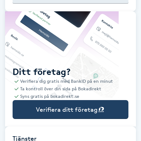
Babylights
Balayage
Bambumassage
Barber
Ditt företag?
Verifiera dig gratis med BankID på en minut
Barnklippning
Ta kontroll över din sida på Bokadirekt
Syns gratis på bokadirekt.se
BIAB
Verifiera ditt företag
Blowout
Bottenfärg
Tjänster