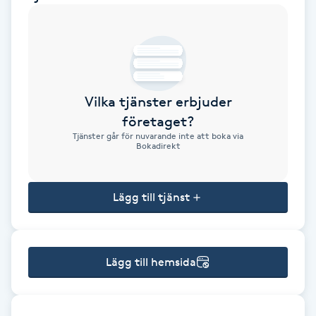
Brynformning
Brynfärgning
Vilka tjänster erbjuder
Brynplockning
företaget?
Tjänster går för nuvarande inte att boka via
Bröllopsuppsättning
Bokadirekt
C
Lägg till tjänst
Celluliter
Coachning
Lägg till hemsida
Color correction