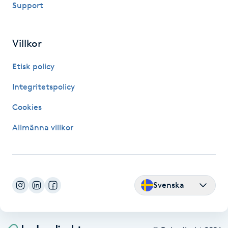
Support
Fransk manikyr
Fransrengöring
Villkor
Etisk policy
Frekvensterapi
Integritetspolicy
Friskvård
Cookies
Friskvårdsmassage
Allmänna villkor
Frisör
Funktionsanalys
Svenska
Färgning