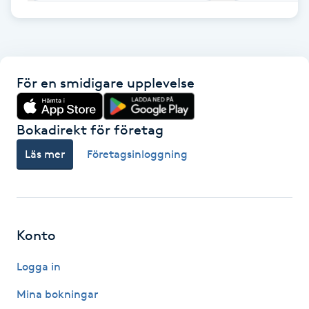
F
Face framing
För en smidigare upplevelse
Faceliftmassage
Bokadirekt för företag
Fet hårbotten
Läs mer
Företagsinloggning
Fettreducering
Fibromassage
Konto
Fillers
Logga in
Fotmassage
Mina bokningar