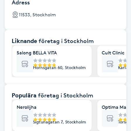
Cryoterapi
Adress
D
11533, Stockholm
Damklippning
Liknande
företag
i Stockholm
Dermapen
Salong BELLA VITA
Cult Clinic
Diamantslipning
E
Hornsgatan 60, Stockholm
Karlav
Enzympeeling
Populära
företag
i Stockholm
Extensions
Nerolijha
Optima Mass
Extensions borttagning
Sigtunagatan 7, Stockholm
Torsga
Eyeliner-tatuering