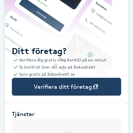
Babylights
Balayage
Bambumassage
Ditt företag?
Verifiera dig gratis med BankID på en minut
Barber
Ta kontroll över din sida på Bokadirekt
Syns gratis på bokadirekt.se
Barnklippning
Verifiera ditt företag
BIAB
Blowout
Tjänster
Bottenfärg