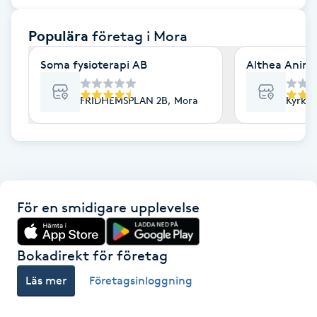
F
Populära
företag
i Mora
Face framing
Soma fysioterapi AB
Althea Anima
Faceliftmassage
FRIDHEMSPLAN 2B, Mora
Kyrko
Fet hårbotten
Fettreducering
För en smidigare upplevelse
Fibromassage
Fillers
Bokadirekt för företag
Läs mer
Företagsinloggning
Fotmassage