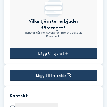
Brynformning
Vilka tjänster erbjuder
Brynfärgning
företaget?
Tjänster går för nuvarande inte att boka via
Brynplockning
Bokadirekt
Bröllopsuppsättning
Lägg till tjänst
C
Celluliter
Lägg till hemsida
Coachning
Color correction
Kontakt