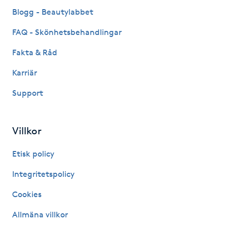
Fransk manikyr
Blogg - Beautylabbet
FAQ - Skönhetsbehandlingar
Fransrengöring
Fakta & Råd
Frekvensterapi
Karriär
Support
Friskvård
Friskvårdsmassage
Villkor
Frisör
Etisk policy
Integritetspolicy
Funktionsanalys
Cookies
Färgning
Allmäna villkor