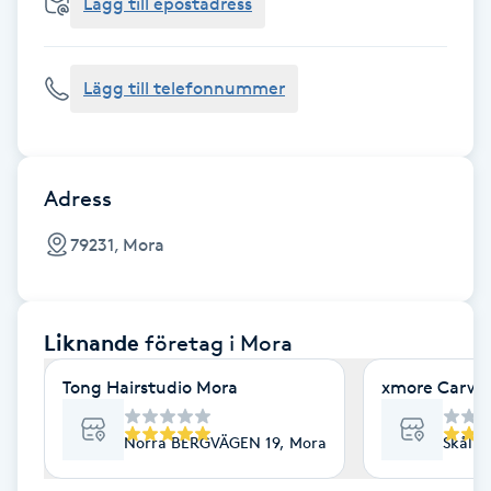
Cryoterapi
Lägg till epostadress
D
Lägg till telefonnummer
Damklippning
Dermapen
Adress
Diamantslipning
79231, Mora
E
Enzympeeling
Liknande
företag
i Mora
Extensions
Tong Hairstudio Mora
xmore Carwash
Extensions borttagning
Norra BERGVÄGEN 19, Mora
Skålmy
Eyeliner-tatuering