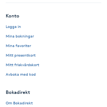
Fotsvamp
Konto
Fotvård
Logga in
Fransar
Mina bokningar
Fransborttagning
Mina favoriter
Mitt presentkort
Fransfärgning
Mitt friskvårdskort
Fransförlängning
Avboka med kod
Fransförlängning Megavolym
Bokadirekt
Fransförlängning Volym
Om Bokadirekt