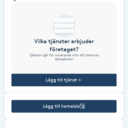
Brynformning
Brynfärgning
Vilka tjänster erbjuder
Brynplockning
företaget?
Tjänster går för nuvarande inte att boka via
Bröllopsuppsättning
Bokadirekt
C
Lägg till tjänst
Celluliter
Coachning
Lägg till hemsida
Color correction