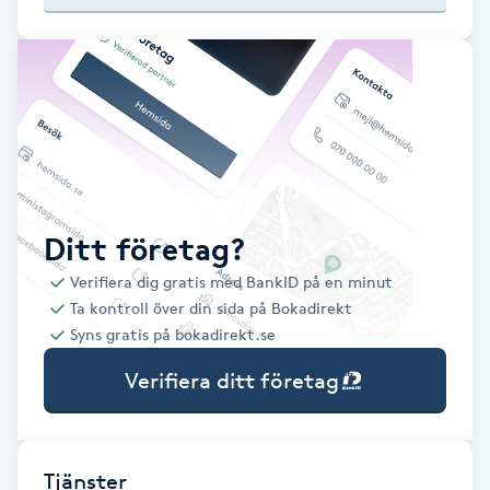
Babylights
Balayage
Bambumassage
Barber
Ditt företag?
Verifiera dig gratis med BankID på en minut
Barnklippning
Ta kontroll över din sida på Bokadirekt
Syns gratis på bokadirekt.se
BIAB
Verifiera ditt företag
Blowout
Bottenfärg
Tjänster