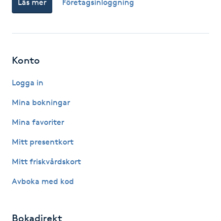
Läs mer
Företagsinloggning
Fotsvamp
Fotvård
Konto
Fransar
Logga in
Fransborttagning
Mina bokningar
Fransfärgning
Mina favoriter
Mitt presentkort
Fransförlängning
Mitt friskvårdskort
Fransförlängning Megavolym
Avboka med kod
Fransförlängning Volym
Bokadirekt