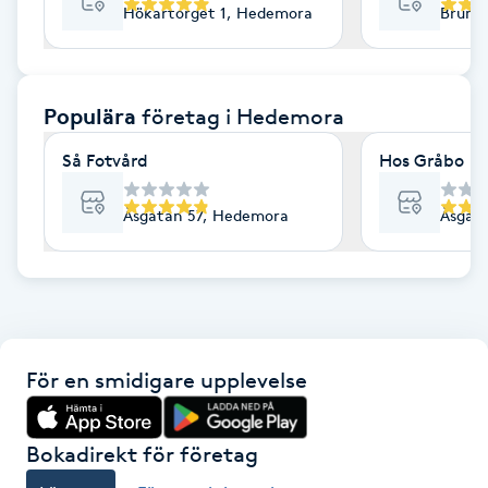
Hökartorget 1, Hedemora
Brunn
F
Face framing
Populära
företag
i Hedemora
Faceliftmassage
Så Fotvård
Hos Gråbo
Fet hårbotten
Åsgatan 57, Hedemora
Åsgat
Fettreducering
Fibromassage
För en smidigare upplevelse
Fillers
Fotmassage
Bokadirekt för företag