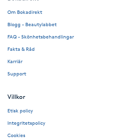
Fransk manikyr
Om Bokadirekt
Fransrengöring
Blogg - Beautylabbet
FAQ - Skönhetsbehandlingar
Frekvensterapi
Fakta & Råd
Friskvård
Karriär
Support
Friskvårdsmassage
Frisör
Villkor
Funktionsanalys
Etisk policy
Integritetspolicy
Färgning
Cookies