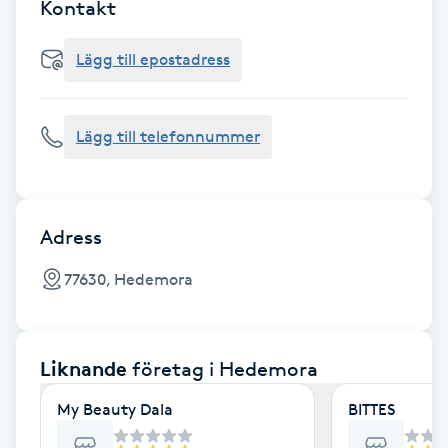
Cryoterapi
Kontakt
D
Lägg till epostadress
Damklippning
Lägg till telefonnummer
Dermapen
Diamantslipning
E
Adress
Enzympeeling
77630, Hedemora
Extensions
Liknande
företag
i Hedemora
Extensions borttagning
My Beauty Dala
BITTES
Eyeliner-tatuering