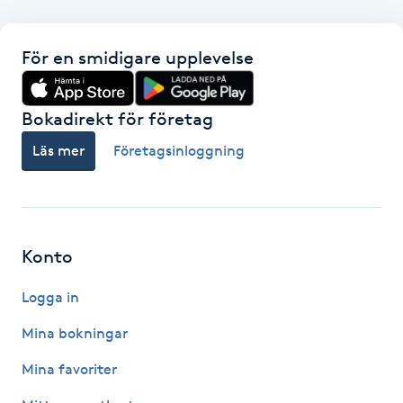
F
För en smidigare upplevelse
Face framing
Bokadirekt för företag
Faceliftmassage
Läs mer
Företagsinloggning
Fet hårbotten
Fettreducering
Konto
Fibromassage
Logga in
Fillers
Mina bokningar
Mina favoriter
Fotmassage