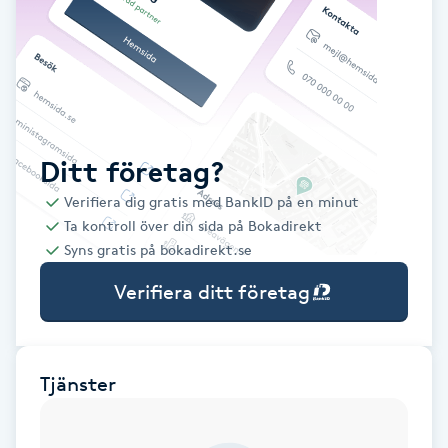
Babylights
Balayage
Bambumassage
Ditt företag?
Verifiera dig gratis med BankID på en minut
Barber
Ta kontroll över din sida på Bokadirekt
Syns gratis på bokadirekt.se
Barnklippning
Verifiera ditt företag
BIAB
Blowout
Tjänster
Bottenfärg