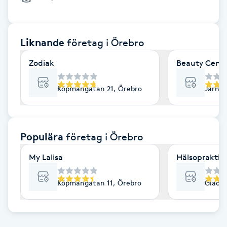
Cryoterapi
D
Liknande
företag
i Örebro
Damklippning
Zodiak
Beauty Cente
Dermapen
Köpmangatan 21, Örebro
Järnvä
Diamantslipning
E
Populära
företag
i Örebro
Enzympeeling
My Lalisa
Hälsopraktik
Extensions
Köpmangatan 11, Örebro
Gladar
Extensions borttagning
Eyeliner-tatuering