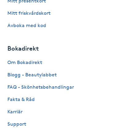
Mitt presentkort
Fotsvamp
Mitt friskvårdskort
Fotvård
Avboka med kod
Fransar
Bokadirekt
Fransborttagning
Om Bokadirekt
Blogg - Beautylabbet
Fransfärgning
FAQ - Skönhetsbehandlingar
Fransförlängning
Fakta & Råd
Fransförlängning Megavolym
Karriär
Support
Fransförlängning Volym