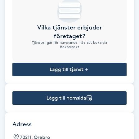
Brynformning
Vilka tjänster erbjuder
Brynfärgning
företaget?
Tjänster går för nuvarande inte att boka via
Brynplockning
Bokadirekt
Bröllopsuppsättning
Lägg till tjänst
C
Celluliter
Lägg till hemsida
Coachning
Color correction
Adress
70211, Örebro