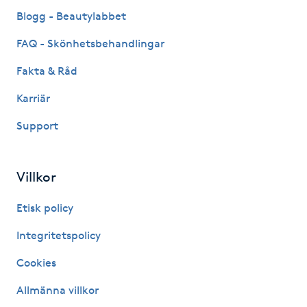
Fransk manikyr
Blogg - Beautylabbet
FAQ - Skönhetsbehandlingar
Fransrengöring
Fakta & Råd
Frekvensterapi
Karriär
Support
Friskvård
Friskvårdsmassage
Villkor
Frisör
Etisk policy
Integritetspolicy
Funktionsanalys
Cookies
Färgning
Allmänna villkor