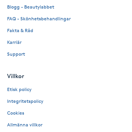
Fransk manikyr
Blogg - Beautylabbet
FAQ - Skönhetsbehandlingar
Fransrengöring
Fakta & Råd
Frekvensterapi
Karriär
Support
Friskvård
Friskvårdsmassage
Villkor
Frisör
Etisk policy
Integritetspolicy
Funktionsanalys
Cookies
Färgning
Allmänna villkor