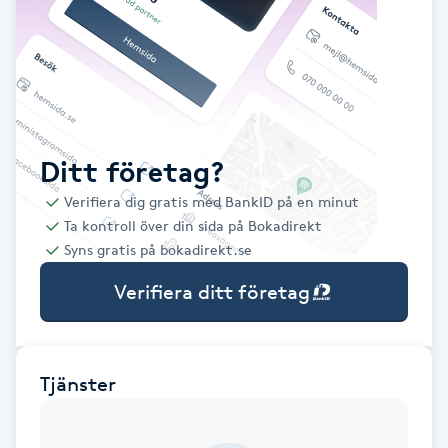
Babylights
Balayage
Bambumassage
Ditt företag?
Verifiera dig gratis med BankID på en minut
Barber
Ta kontroll över din sida på Bokadirekt
Syns gratis på bokadirekt.se
Barnklippning
Verifiera ditt företag
BIAB
Blowout
Tjänster
Bottenfärg