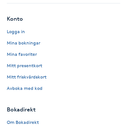
Fotsvamp
Konto
Fotvård
Logga in
Fransar
Mina bokningar
Fransborttagning
Mina favoriter
Mitt presentkort
Fransfärgning
Mitt friskvårdskort
Fransförlängning
Avboka med kod
Fransförlängning Megavolym
Bokadirekt
Fransförlängning Volym
Om Bokadirekt