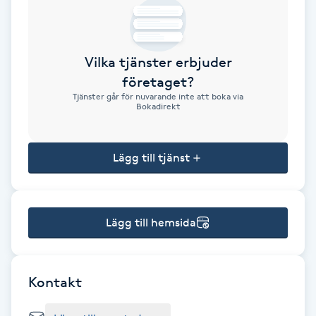
Brynformning
Vilka tjänster erbjuder
Brynfärgning
företaget?
Tjänster går för nuvarande inte att boka via
Brynplockning
Bokadirekt
Bröllopsuppsättning
Lägg till tjänst
C
Celluliter
Lägg till hemsida
Coachning
Color correction
Kontakt