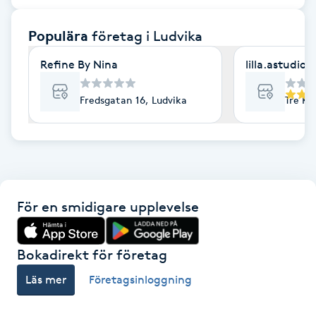
F
Populära
företag
i Ludvika
Face framing
Refine By Nina
lilla.astudio
Faceliftmassage
Fredsgatan 16, Ludvika
Tre Kr
Fet hårbotten
Fettreducering
För en smidigare upplevelse
Fibromassage
Fillers
Bokadirekt för företag
Läs mer
Företagsinloggning
Fotmassage