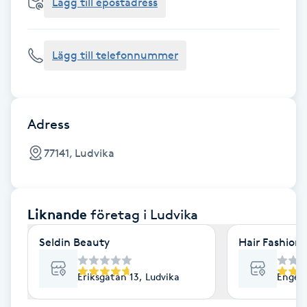
Cryoterapi
Lägg till epostadress
D
Lägg till telefonnummer
Damklippning
Dermapen
Adress
Diamantslipning
77141, Ludvika
E
Enzympeeling
Liknande
företag
i Ludvika
Extensions
Seldin Beauty
Hair Fashion
Extensions borttagning
Eriksgatan 13, Ludvika
Engelb
Eyeliner-tatuering