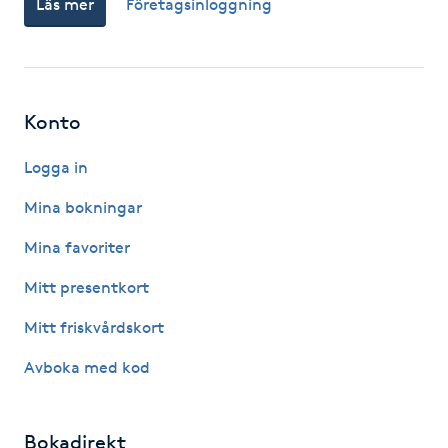
Läs mer
Företagsinloggning
Fotsvamp
Fotvård
Konto
Fransar
Logga in
Fransborttagning
Mina bokningar
Fransfärgning
Mina favoriter
Mitt presentkort
Fransförlängning
Mitt friskvårdskort
Fransförlängning Megavolym
Avboka med kod
Fransförlängning Volym
Bokadirekt