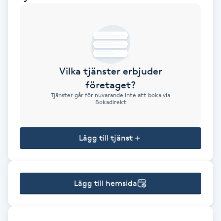
Brynformning
Brynfärgning
Vilka tjänster erbjuder
Brynplockning
företaget?
Tjänster går för nuvarande inte att boka via
Bröllopsuppsättning
Bokadirekt
C
Lägg till tjänst
Celluliter
Coachning
Lägg till hemsida
Color correction