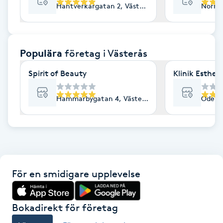
Hantverkargatan 2, Västerås
Norra 
F
Face framing
Populära
företag
i Västerås
Faceliftmassage
Spirit of Beauty
Klinik Esthe
Fet hårbotten
Hammarbygatan 4, Västerås
Odensv
Fettreducering
Fibromassage
För en smidigare upplevelse
Fillers
Fotmassage
Bokadirekt för företag