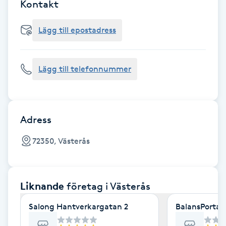
Cryoterapi
Kontakt
D
Lägg till epostadress
Damklippning
Lägg till telefonnummer
Dermapen
Diamantslipning
E
Adress
Enzympeeling
72350, Västerås
Extensions
Liknande
företag
i Västerås
Extensions borttagning
Salong Hantverkargatan 2
BalansPortal
Eyeliner-tatuering