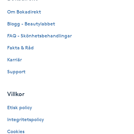
Fransk manikyr
Om Bokadirekt
Fransrengöring
Blogg - Beautylabbet
FAQ - Skönhetsbehandlingar
Frekvensterapi
Fakta & Råd
Friskvård
Karriär
Support
Friskvårdsmassage
Frisör
Villkor
Funktionsanalys
Etisk policy
Integritetspolicy
Färgning
Cookies