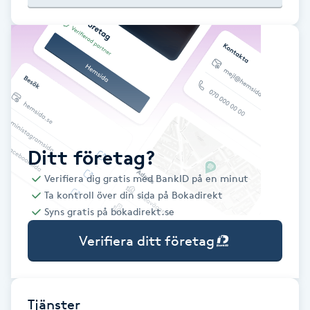
Babylights
Balayage
Bambumassage
Barber
Ditt företag?
Verifiera dig gratis med BankID på en minut
Barnklippning
Ta kontroll över din sida på Bokadirekt
Syns gratis på bokadirekt.se
BIAB
Verifiera ditt företag
Blowout
Bottenfärg
Tjänster