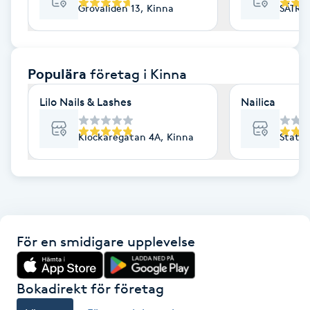
Grovaliden 13, Kinna
SÄTRA
F
Face framing
Populära
företag
i Kinna
Faceliftmassage
Lilo Nails & Lashes
Nailica
Fet hårbotten
Klockaregatan 4A, Kinna
Statio
Fettreducering
Fibromassage
För en smidigare upplevelse
Fillers
Fotmassage
Bokadirekt för företag