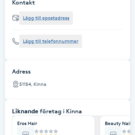
Cryoterapi
Kontakt
D
Lägg till epostadress
Damklippning
Lägg till telefonnummer
Dermapen
Diamantslipning
E
Adress
Enzympeeling
51154, Kinna
Extensions
Liknande
företag
i Kinna
Extensions borttagning
Eros Hair
Beauty Nails
Eyeliner-tatuering