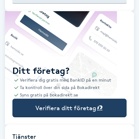
Babylights
Balayage
Bambumassage
Barber
Ditt företag?
Verifiera dig gratis med BankID på en minut
Barnklippning
Ta kontroll över din sida på Bokadirekt
Syns gratis på bokadirekt.se
BIAB
Verifiera ditt företag
Blowout
Bottenfärg
Tjänster