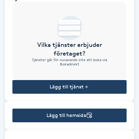
Brynformning
Brynfärgning
Vilka tjänster erbjuder
Brynplockning
företaget?
Tjänster går för nuvarande inte att boka via
Bröllopsuppsättning
Bokadirekt
C
Lägg till tjänst
Celluliter
Coachning
Lägg till hemsida
Color correction