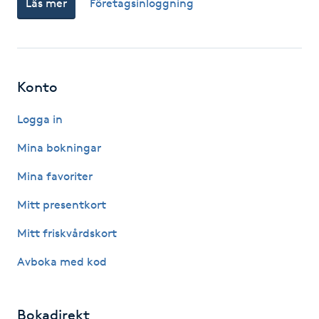
Läs mer
Företagsinloggning
Fotsvamp
Fotvård
Konto
Fransar
Logga in
Fransborttagning
Mina bokningar
Fransfärgning
Mina favoriter
Mitt presentkort
Fransförlängning
Mitt friskvårdskort
Fransförlängning Megavolym
Avboka med kod
Fransförlängning Volym
Bokadirekt