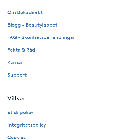
Fransk manikyr
Om Bokadirekt
Fransrengöring
Blogg - Beautylabbet
FAQ - Skönhetsbehandlingar
Frekvensterapi
Fakta & Råd
Friskvård
Karriär
Support
Friskvårdsmassage
Frisör
Villkor
Funktionsanalys
Etisk policy
Integritetspolicy
Färgning
Cookies