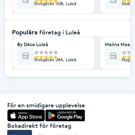
Storgatan 50B, Luleå
Södra 
F
Face framing
Populära
företag
i Luleå
Faceliftmassage
By Déco Luleå
Malins Massag
Fet hårbotten
Storgatan 28A, Luleå
Nygata
Fettreducering
Fibromassage
För en smidigare upplevelse
Fillers
Fotmassage
Bokadirekt för företag