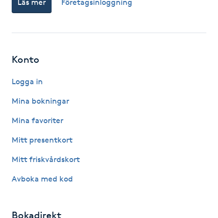
Läs mer
Företagsinloggning
Fotsvamp
Fotvård
Konto
Fransar
Logga in
Fransborttagning
Mina bokningar
Fransfärgning
Mina favoriter
Mitt presentkort
Fransförlängning
Mitt friskvårdskort
Fransförlängning Megavolym
Avboka med kod
Fransförlängning Volym
Bokadirekt