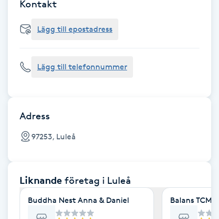
Cryoterapi
Kontakt
D
Lägg till epostadress
Damklippning
Lägg till telefonnummer
Dermapen
Diamantslipning
E
Adress
Enzympeeling
97253, Luleå
Extensions
Liknande
företag
i Luleå
Extensions borttagning
Buddha Nest Anna & Daniel
Balans TCM 
Eyeliner-tatuering