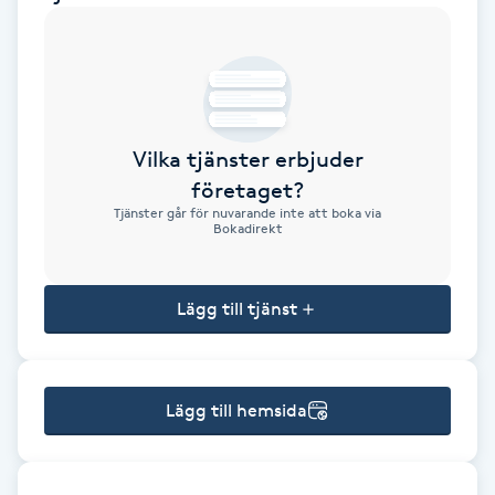
Brynformning
Brynfärgning
Vilka tjänster erbjuder
Brynplockning
företaget?
Tjänster går för nuvarande inte att boka via
Bröllopsuppsättning
Bokadirekt
C
Lägg till tjänst
Celluliter
Coachning
Lägg till hemsida
Color correction