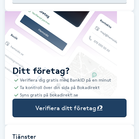
Babylights
Balayage
Bambumassage
Barber
Ditt företag?
Verifiera dig gratis med BankID på en minut
Barnklippning
Ta kontroll över din sida på Bokadirekt
Syns gratis på bokadirekt.se
BIAB
Verifiera ditt företag
Blowout
Bottenfärg
Tjänster