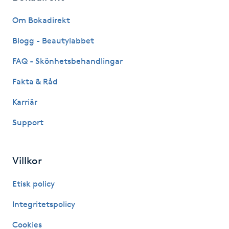
Fransk manikyr
Om Bokadirekt
Fransrengöring
Blogg - Beautylabbet
FAQ - Skönhetsbehandlingar
Frekvensterapi
Fakta & Råd
Friskvård
Karriär
Support
Friskvårdsmassage
Frisör
Villkor
Funktionsanalys
Etisk policy
Integritetspolicy
Färgning
Cookies