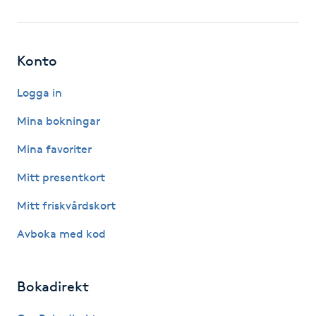
Fotsvamp
Fotvård
Konto
Fransar
Logga in
Mina bokningar
Fransborttagning
Mina favoriter
Fransfärgning
Mitt presentkort
Mitt friskvårdskort
Fransförlängning
Avboka med kod
Fransförlängning Megavolym
Bokadirekt
Fransförlängning Volym