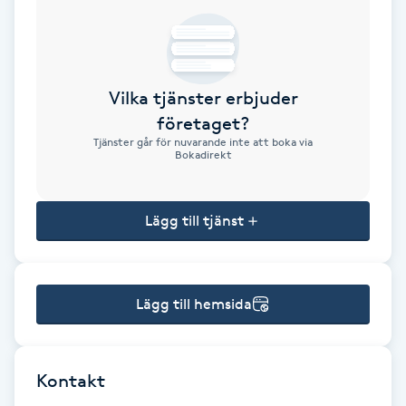
Brynformning
Brynfärgning
Vilka tjänster erbjuder
företaget?
Brynplockning
Tjänster går för nuvarande inte att boka via
Bokadirekt
Bröllopsuppsättning
C
Lägg till tjänst
Celluliter
Lägg till hemsida
Coachning
Color correction
Kontakt