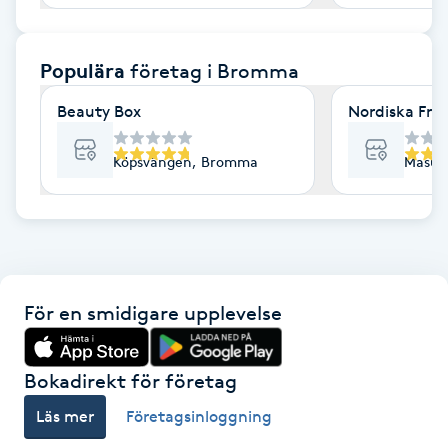
F
Populära
företag
i Bromma
Face framing
Beauty Box
Nordiska Fri
Faceliftmassage
Köpsvängen, Bromma
Masug
Fet hårbotten
Fettreducering
Fibromassage
För en smidigare upplevelse
Fillers
Bokadirekt för företag
Fotmassage
Läs mer
Företagsinloggning