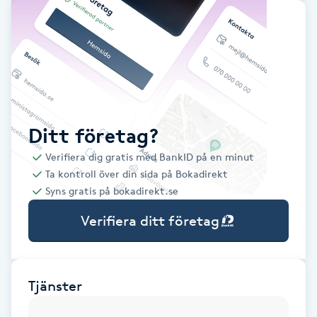
Babylights
Balayage
Bambumassage
Ditt företag?
Barber
Verifiera dig gratis med BankID på en minut
Ta kontroll över din sida på Bokadirekt
Barnklippning
Syns gratis på bokadirekt.se
Verifiera ditt företag
BIAB
Blowout
Tjänster
Bottenfärg