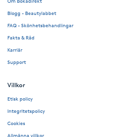
Om Bokadirekt
Fransk manikyr
Blogg - Beautylabbet
Fransrengöring
FAQ - Skönhetsbehandlingar
Fakta & Råd
Frekvensterapi
Karriär
Friskvård
Support
Friskvårdsmassage
Villkor
Frisör
Etisk policy
Funktionsanalys
Integritetspolicy
Cookies
Färgning
Allmänna villkor