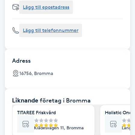
Cryoterapi
Lägg till epostadress
D
Damklippning
Lägg till telefonnummer
Dermapen
Diamantslipning
Adress
E
16756, Bromma
Enzympeeling
Liknande
företag
i Bromma
Extensions
TITAREE Friskvård
Holistic One
Extensions borttagning
Klädesvägen 11, Bromma
Långs
Eyeliner-tatuering