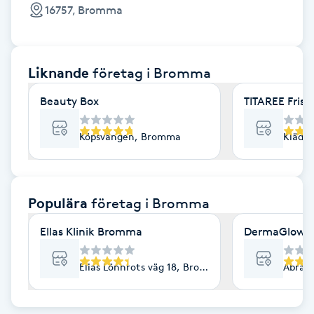
Cryoterapi
16757, Bromma
D
Damklippning
Liknande
företag
i Bromma
Dermapen
Beauty Box
TITAREE Frisk
Diamantslipning
Köpsvängen, Bromma
Kläde
E
Enzympeeling
Populära
företag
i Bromma
Ellas Klinik Bromma
DermaGlow 
Extensions
Elias Lönnrots väg 18, Bromma
Abrah
Extensions borttagning
Eyeliner-tatuering