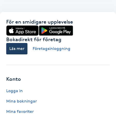
F
Face framing
För en smidigare upplevelse
Faceliftmassage
Bokadirekt för företag
Fet hårbotten
Läs mer
Företagsinloggning
Fettreducering
Fibromassage
Konto
Logga in
Fillers
Mina bokningar
Fotmassage
Mina favoriter