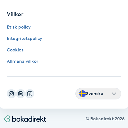
Fransk manikyr
Villkor
Fransrengöring
Etisk policy
Frekvensterapi
Integritetspolicy
Cookies
Friskvård
Allmäna villkor
Friskvårdsmassage
Frisör
Svenska
Funktionsanalys
Färgning
© Bokadirekt
2026