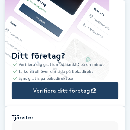
Babylights
Balayage
Bambumassage
Ditt företag?
Barber
Verifiera dig gratis med BankID på en minut
Ta kontroll över din sida på Bokadirekt
Barnklippning
Syns gratis på bokadirekt.se
Verifiera ditt företag
BIAB
Blowout
Tjänster
Bottenfärg