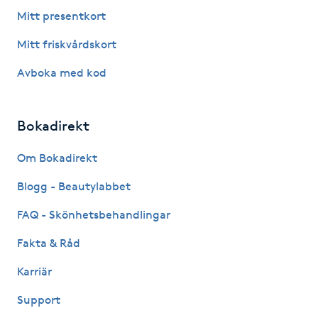
Fotsvamp
Mitt presentkort
Mitt friskvårdskort
Fotvård
Avboka med kod
Fransar
Bokadirekt
Fransborttagning
Om Bokadirekt
Fransfärgning
Blogg - Beautylabbet
Fransförlängning
FAQ - Skönhetsbehandlingar
Fakta & Råd
Fransförlängning Megavolym
Karriär
Fransförlängning Volym
Support