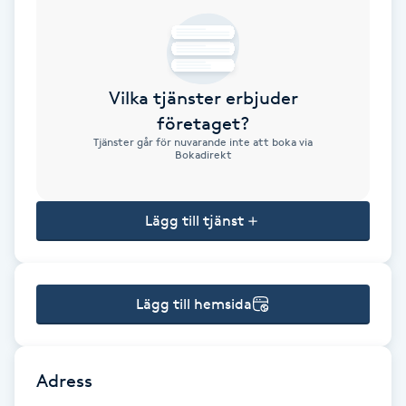
Brynformning
Brynfärgning
Vilka tjänster erbjuder
företaget?
Brynplockning
Tjänster går för nuvarande inte att boka via
Bokadirekt
Bröllopsuppsättning
C
Lägg till tjänst
Celluliter
Lägg till hemsida
Coachning
Color correction
Adress