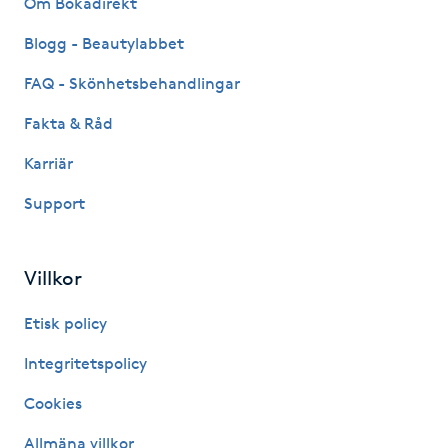
Om Bokadirekt
Fransk manikyr
Blogg - Beautylabbet
Fransrengöring
FAQ - Skönhetsbehandlingar
Fakta & Råd
Frekvensterapi
Karriär
Friskvård
Support
Friskvårdsmassage
Villkor
Frisör
Etisk policy
Funktionsanalys
Integritetspolicy
Cookies
Färgning
Allmäna villkor