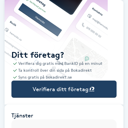
Babylights
Balayage
Bambumassage
Ditt företag?
Barber
Verifiera dig gratis med BankID på en minut
Ta kontroll över din sida på Bokadirekt
Barnklippning
Syns gratis på bokadirekt.se
Verifiera ditt företag
BIAB
Blowout
Tjänster
Bottenfärg