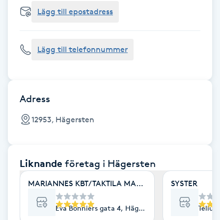
Cryoterapi
Lägg till epostadress
D
Damklippning
Lägg till telefonnummer
Dermapen
Diamantslipning
Adress
E
12953, Hägersten
Enzympeeling
Liknande
företag
i Hägersten
Extensions
MARIANNES KBT/TAKTILA MASSAGE
SYSTER
Extensions borttagning
Eva Bonniers gata 4, Hägersten
Tellus
Eyeliner-tatuering