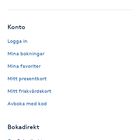
Fotsvamp
Fotvård
Konto
Fransar
Logga in
Mina bokningar
Fransborttagning
Mina favoriter
Fransfärgning
Mitt presentkort
Mitt friskvårdskort
Fransförlängning
Avboka med kod
Fransförlängning Megavolym
Bokadirekt
Fransförlängning Volym