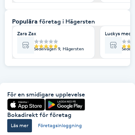
F
Populära
företag
i Hägersten
Face framing
Zara Zax
Luckys medic
Faceliftmassage
Sedelvägen 9, Hägersten
Sedelv
Fet hårbotten
Fettreducering
Fibromassage
För en smidigare upplevelse
Fillers
Bokadirekt för företag
Fotmassage
Läs mer
Företagsinloggning