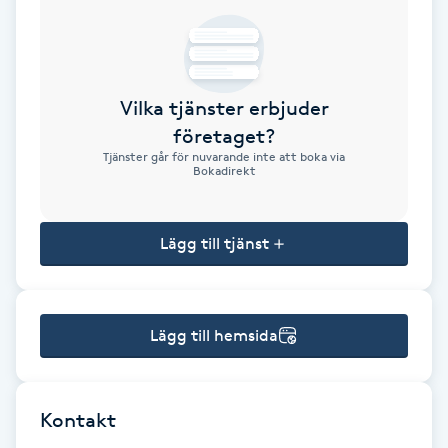
Brynformning
Brynfärgning
Vilka tjänster erbjuder
företaget?
Brynplockning
Tjänster går för nuvarande inte att boka via
Bokadirekt
Bröllopsuppsättning
C
Lägg till tjänst
Celluliter
Lägg till hemsida
Coachning
Color correction
Kontakt