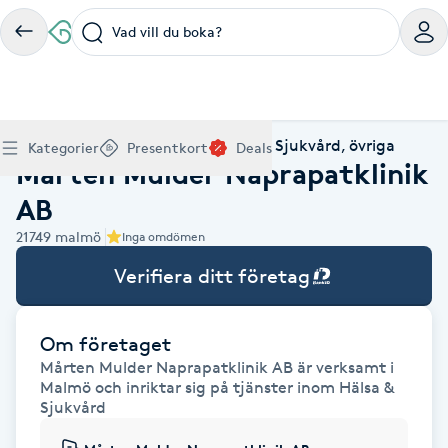
Vad vill du boka?
Boka klippning, färg, balayage eller barberare - allt
Thaimassage, gravidmassage, koppning eller klassisk
Manikyr, nagelförlängning, akryl eller gellack - boka
Lashlift, browlift, fransförlängning och trådning - få
Ansiktsbehandling, microneedling, Dermapen eller
Spraytan, fillers, tandblekning eller makeup -
Akupunktur, kiropraktik, yoga eller samtalsterapi -
Presentkort på Bokadirekt
Deals
A
Hem
Hälsa & Sjukvård
Hälso- & Sjukvård, övriga
Köp Friskvårdskort
Kategorier
Presentkort
Deals
för ditt hår på ett ställe.
- hitta rätt behandling här.
dina naglar hos proffs.
form och färg med stil.
LPG - boka din hudvård nu.
upptäck skönhetsbehandlingar här.
boka din väg till välmående.
Mårten Mulder Naprapatklinik
Gäller för friskvårdstjänster hos 4 500+ utövare
Köp Presentkort
Hitta en deal
Akne
Frisör nära mig
Massage nära mig
Naglar nära mig
Fransar & Bryn nära mig
Hudvård nära mig
Skönhet nära mig
Hälsa nära mig
Gäller hos 10 000+ specialister - digital eller fysisk
Alltid med rabatt
AB
Mitt friskvårdskort
leverans
POPULÄRA DEALSKATEGORIER
Aknebehandling
21749
malmö
Inga omdömen
POPULÄRA FRISKVÅRDSTJÄNSTER
POPULÄRA TJÄNSTER
POPULÄRA TJÄNSTER
POPULÄRA TJÄNSTER
POPULÄRA TJÄNSTER
POPULÄRA TJÄNSTER
POPULÄRA TJÄNSTER
POPULÄRA TJÄNSTER
Mitt presentkort
Frisör
Lashlift
Verifiera ditt företag
Massage
Koppningsmassage
Klippning
Thaimassage
Pedikyr
Fransar
Ansiktsbehandling
Fillers
Kiropraktik
Barnklippning
Fotmassage
Gele naglar
Microblading
Dermapen
Kosmetisk tatuering
Yoga
POPULÄRT ATT BOKA
Akrylnaglar
Barberare
Browlift
Thaimassage
Taktil massage
Frisör
Manikyr
Herrklippning
Svensk massage
Nagelförlängning
Fransförlängning
Microneedling
Piercing
Naprapati
Balayage
Ansiktsmassage
Akrylnaglar
Trådning
Pigmentfläckar
Makeup
Träning
Om företaget
Massage
Naglar
Akupressur
Ansiktsmassage
Naprapati
Massage
Hudvård
Slingor
Klassisk massage
Manikyr
Lashlift
Headspa
Spraytan
Medicinsk fotvård
Keratin
Taktil massage
Fransk manikyr
Singel fransar
Rosaceabehandling
Skinbooster
Sjukgymnastik
Mårten Mulder Naprapatklinik AB är verksamt i
Hudvård
Manikyr
Malmö och inriktar sig på tjänster inom Hälsa &
Fotmassage
Kiropraktik
Thaimassage
Ansiktsbehandling
Hårförlängning
Lymfmassage
Nagelvård
Ögonbryn
LPG
Tandblekning
Estetisk fotvård
Olaplex
Koppningsmassage
Borttagning
Fransfärgning
Kärlbehandling
PRP
Samtalsterapi
Akupunktur
Sjukvård
Ansiktsbehandling
Pedikyr
Lymfmassage
Träning
Ansiktsmassage
Microneedling
Barberare
Gravidmassage
Gellack
Browlift
HIFU
Tatuering
Akupunktur
Reparation
Volymfransar
Aknebehandling
Hyperhidros
Healing