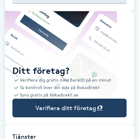
Babylights
Balayage
Bambumassage
Barber
Ditt företag?
Verifiera dig gratis med BankID på en minut
Barnklippning
Ta kontroll över din sida på Bokadirekt
Syns gratis på bokadirekt.se
BIAB
Verifiera ditt företag
Blowout
Bottenfärg
Tjänster