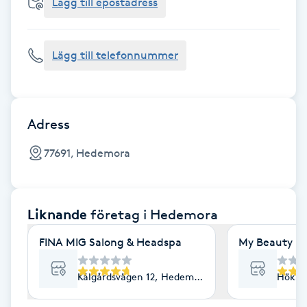
Cryoterapi
Lägg till epostadress
D
Lägg till telefonnummer
Damklippning
Dermapen
Adress
Diamantslipning
77691, Hedemora
E
Enzympeeling
Liknande
företag
i Hedemora
Extensions
FINA MIG Salong & Headspa
My Beauty Da
Extensions borttagning
Kålgårdsvägen 12, Hedemora
Hökar
Eyeliner-tatuering