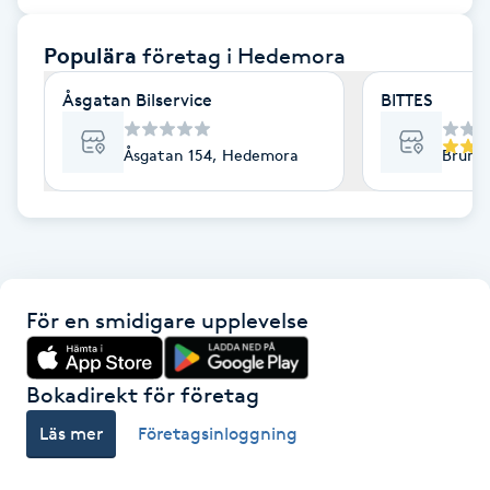
F
Populära
företag
i Hedemora
Face framing
Åsgatan Bilservice
BITTES
Faceliftmassage
Åsgatan 154, Hedemora
Brunn
Fet hårbotten
Fettreducering
För en smidigare upplevelse
Fibromassage
Fillers
Bokadirekt för företag
Läs mer
Företagsinloggning
Fotmassage