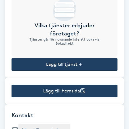
Brynformning
Vilka tjänster erbjuder
Brynfärgning
företaget?
Tjänster går för nuvarande inte att boka via
Brynplockning
Bokadirekt
Bröllopsuppsättning
Lägg till tjänst
C
Celluliter
Lägg till hemsida
Coachning
Color correction
Kontakt