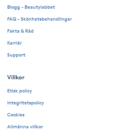
Fransk manikyr
Blogg - Beautylabbet
FAQ - Skönhetsbehandlingar
Fransrengöring
Fakta & Råd
Frekvensterapi
Karriär
Support
Friskvård
Friskvårdsmassage
Villkor
Frisör
Etisk policy
Integritetspolicy
Funktionsanalys
Cookies
Färgning
Allmänna villkor