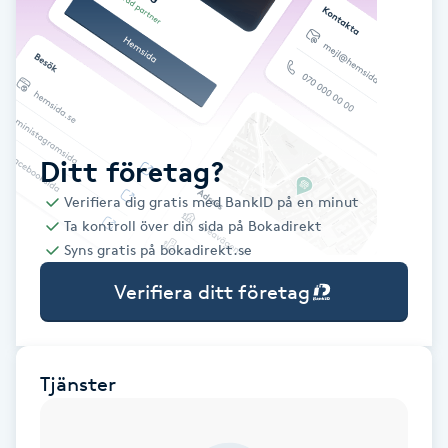
Babylights
Balayage
Bambumassage
Ditt företag?
Verifiera dig gratis med BankID på en minut
Barber
Ta kontroll över din sida på Bokadirekt
Syns gratis på bokadirekt.se
Barnklippning
Verifiera ditt företag
BIAB
Blowout
Tjänster
Bottenfärg