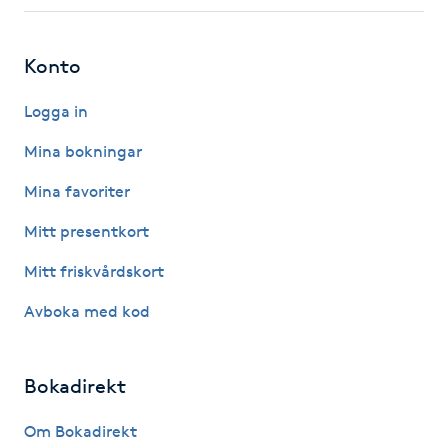
Fotsvamp
Konto
Fotvård
Logga in
Fransar
Mina bokningar
Fransborttagning
Mina favoriter
Mitt presentkort
Fransfärgning
Mitt friskvårdskort
Fransförlängning
Avboka med kod
Fransförlängning Megavolym
Bokadirekt
Fransförlängning Volym
Om Bokadirekt