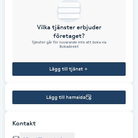
Brynformning
Vilka tjänster erbjuder
Brynfärgning
företaget?
Tjänster går för nuvarande inte att boka via
Brynplockning
Bokadirekt
Bröllopsuppsättning
Lägg till tjänst
C
Celluliter
Lägg till hemsida
Coachning
Color correction
Kontakt