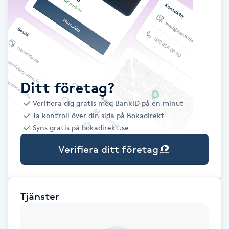
Babylights
Balayage
Bambumassage
Ditt företag?
Verifiera dig gratis med BankID på en minut
Barber
Ta kontroll över din sida på Bokadirekt
Syns gratis på bokadirekt.se
Barnklippning
Verifiera ditt företag
BIAB
Blowout
Tjänster
Bottenfärg