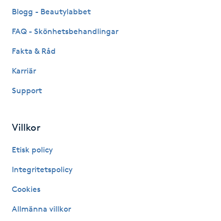
Fransk manikyr
Blogg - Beautylabbet
FAQ - Skönhetsbehandlingar
Fransrengöring
Fakta & Råd
Frekvensterapi
Karriär
Support
Friskvård
Friskvårdsmassage
Villkor
Frisör
Etisk policy
Integritetspolicy
Funktionsanalys
Cookies
Färgning
Allmänna villkor