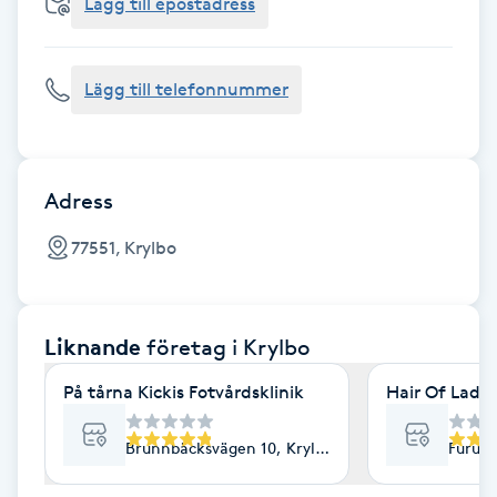
Cryoterapi
Lägg till epostadress
D
Lägg till telefonnummer
Damklippning
Dermapen
Adress
Diamantslipning
77551, Krylbo
E
Enzympeeling
Liknande
företag
i Krylbo
Extensions
På tårna Kickis Fotvårdsklinik
Hair Of Ladyl
Extensions borttagning
Brunnbäcksvägen 10, Krylbo
Furuvä
Eyeliner-tatuering