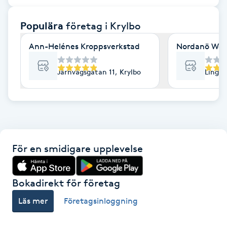
F
Populära
företag
i Krylbo
Face framing
Ann-Helénes Kroppsverkstad
Nordanö Wel
Faceliftmassage
Järnvägsgatan 11, Krylbo
Lingär
Fet hårbotten
Fettreducering
För en smidigare upplevelse
Fibromassage
Fillers
Bokadirekt för företag
Läs mer
Företagsinloggning
Fotmassage