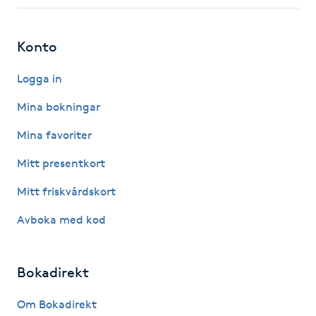
Fotsvamp
Konto
Fotvård
Logga in
Fransar
Mina bokningar
Fransborttagning
Mina favoriter
Mitt presentkort
Fransfärgning
Mitt friskvårdskort
Fransförlängning
Avboka med kod
Fransförlängning Megavolym
Bokadirekt
Fransförlängning Volym
Om Bokadirekt