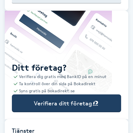
Babylights
Balayage
Bambumassage
Barber
Ditt företag?
Verifiera dig gratis med BankID på en minut
Barnklippning
Ta kontroll över din sida på Bokadirekt
Syns gratis på bokadirekt.se
BIAB
Verifiera ditt företag
Blowout
Bottenfärg
Tjänster