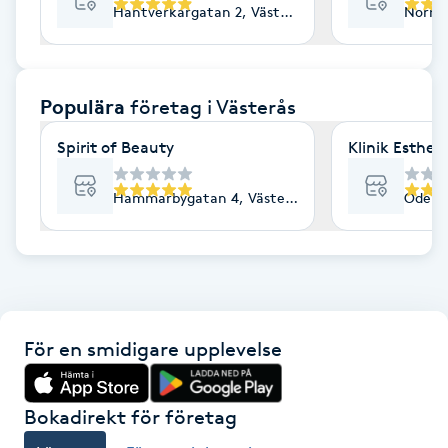
Hantverkargatan 2, Västerås
Norra 
F
Face framing
Populära
företag
i Västerås
Faceliftmassage
Spirit of Beauty
Klinik Esthe
Fet hårbotten
Hammarbygatan 4, Västerås
Odensv
Fettreducering
Fibromassage
För en smidigare upplevelse
Fillers
Fotmassage
Bokadirekt för företag