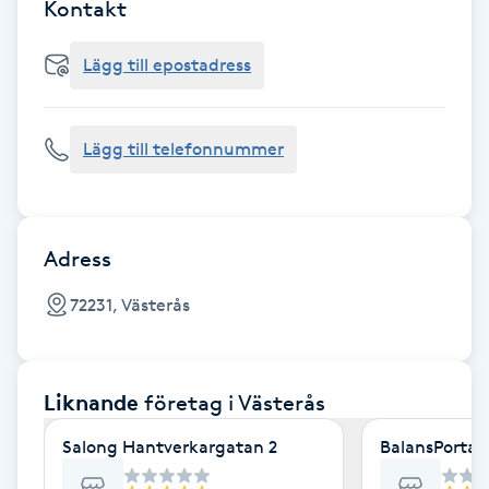
Cryoterapi
Kontakt
D
Lägg till epostadress
Damklippning
Lägg till telefonnummer
Dermapen
Diamantslipning
E
Adress
Enzympeeling
72231, Västerås
Extensions
Liknande
företag
i Västerås
Extensions borttagning
Salong Hantverkargatan 2
BalansPortal
Eyeliner-tatuering