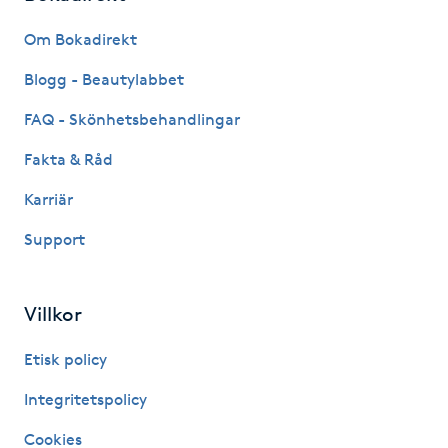
Fransk manikyr
Om Bokadirekt
Fransrengöring
Blogg - Beautylabbet
FAQ - Skönhetsbehandlingar
Frekvensterapi
Fakta & Råd
Friskvård
Karriär
Support
Friskvårdsmassage
Frisör
Villkor
Funktionsanalys
Etisk policy
Integritetspolicy
Färgning
Cookies