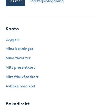
Läs mer
Företagsinloggning
Fotsvamp
Fotvård
Konto
Fransar
Logga in
Fransborttagning
Mina bokningar
Fransfärgning
Mina favoriter
Mitt presentkort
Fransförlängning
Mitt friskvårdskort
Fransförlängning Megavolym
Avboka med kod
Fransförlängning Volym
Bokadirekt