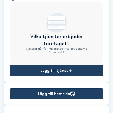
Brynformning
Brynfärgning
Vilka tjänster erbjuder
Brynplockning
företaget?
Tjänster går för nuvarande inte att boka via
Bröllopsuppsättning
Bokadirekt
C
Lägg till tjänst
Celluliter
Coachning
Lägg till hemsida
Color correction