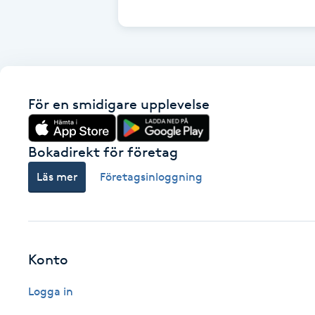
Cryoterapi
D
Damklippning
För en smidigare upplevelse
Dermapen
Diamantslipning
Bokadirekt för företag
E
Läs mer
Företagsinloggning
Enzympeeling
Extensions
Konto
Extensions borttagning
Logga in