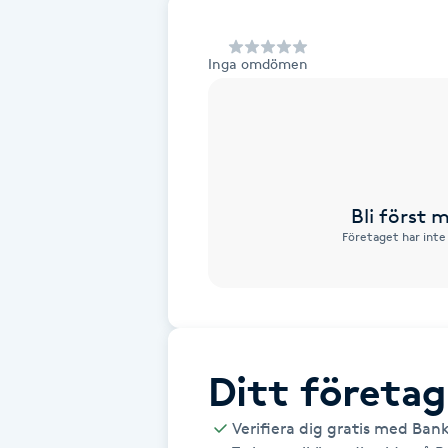
Alternativmedicin
Inga omdömen
Andningsmassage
Ansiktslyft utan kirurgi
Aromamassage
Bli först
Företaget har inte
Ashtanga Yoga
Ayurveda
Ayurvedisk Massage
Ditt företag
Ansiktsbehandling djuprengörande
Verifiera dig gratis med Ban
B