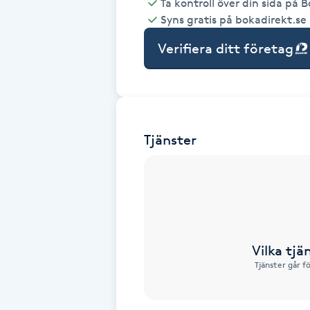
Ta kontroll över din sida på 
Syns gratis på bokadirekt.se
Babylights
Verifiera ditt företag
Balayage
Bambumassage
Tjänster
Barber
Barnklippning
BIAB
Vilka tjä
Blowout
Tjänster går f
Bottenfärg