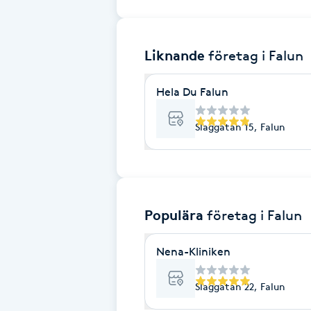
Brynformning
Liknande
företag
i Falun
Brynfärgning
Hela Du Falun
Brynplockning
Slaggatan 15, Falun
Bröllopsuppsättning
C
Celluliter
Populära
företag
i Falun
Coachning
Nena-Kliniken
Color correction
Slaggatan 22, Falun