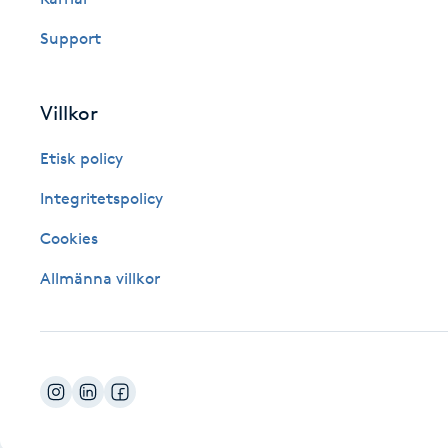
Fotsvamp
Support
Fotvård
Villkor
Fransar
Etisk policy
Fransborttagning
Integritetspolicy
Cookies
Fransfärgning
Allmänna villkor
Fransförlängning
Fransförlängning Megavolym
Fransförlängning Volym