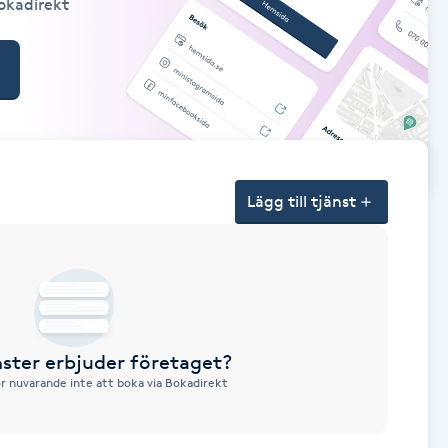
Bokadirekt
Lägg till tjänst
nster erbjuder företaget?
ör nuvarande inte att boka via Bokadirekt