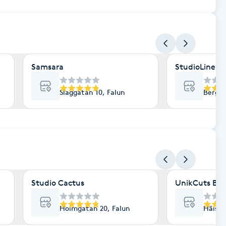
Samsara
StudioLine 
Slaggatan 10, Falun
Bergs
Studio Cactus
UnikCuts Ba
Holmgatan 20, Falun
Hälsin