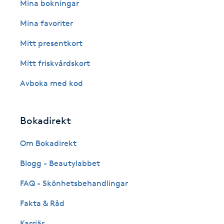
Eyeliner-tatuering
Mina bokningar
F
Mina favoriter
Face framing
Mitt presentkort
Mitt friskvårdskort
Faceliftmassage
Avboka med kod
Fet hårbotten
Bokadirekt
Fettreducering
Om Bokadirekt
Fibromassage
Blogg - Beautylabbet
Fillers
FAQ - Skönhetsbehandlingar
Fakta & Råd
Fotmassage
Karriär