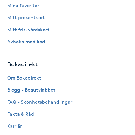
Mina favoriter
Fotsvamp
Mitt presentkort
Fotvård
Mitt friskvårdskort
Fransar
Avboka med kod
Fransborttagning
Bokadirekt
Fransfärgning
Om Bokadirekt
Blogg - Beautylabbet
Fransförlängning
FAQ - Skönhetsbehandlingar
Fransförlängning Megavolym
Fakta & Råd
Fransförlängning Volym
Karriär