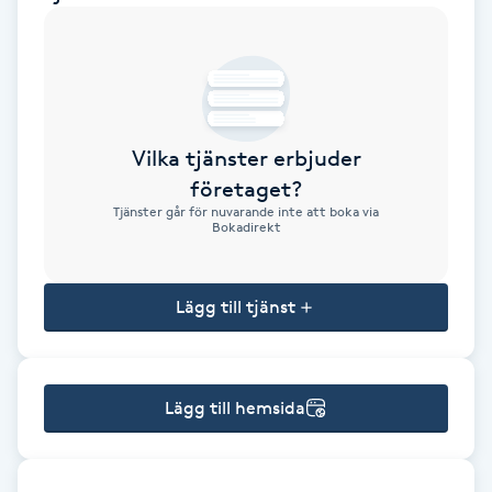
Brynformning
Brynfärgning
Vilka tjänster erbjuder
Brynplockning
företaget?
Tjänster går för nuvarande inte att boka via
Bröllopsuppsättning
Bokadirekt
C
Lägg till tjänst
Celluliter
Coachning
Lägg till hemsida
Color correction