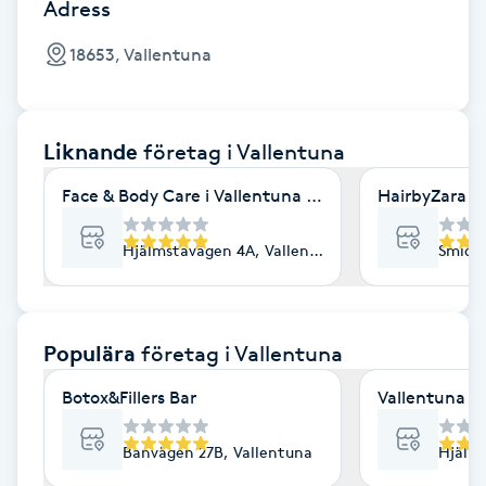
Cryoterapi
Adress
D
18653, Vallentuna
Damklippning
Liknande
företag
i Vallentuna
Dermapen
Face & Body Care i Vallentuna AB
HairbyZara A
Diamantslipning
E
Hjälmstavägen 4A, Vallentuna
Smides
Enzympeeling
Populära
företag
i Vallentuna
Extensions
Botox&Fillers Bar
Vallentuna K
Extensions borttagning
Banvägen 27B, Vallentuna
Hjälms
Eyeliner-tatuering