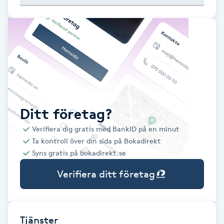
Babylights
Balayage
Bambumassage
Barber
Ditt företag?
Verifiera dig gratis med BankID på en minut
Barnklippning
Ta kontroll över din sida på Bokadirekt
Syns gratis på bokadirekt.se
BIAB
Verifiera ditt företag
Blowout
Bottenfärg
Tjänster