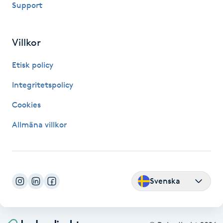
Support
Fransk manikyr
Fransrengöring
Villkor
Etisk policy
Frekvensterapi
Integritetspolicy
Friskvård
Cookies
Friskvårdsmassage
Allmäna villkor
Frisör
Funktionsanalys
Svenska
Färgning