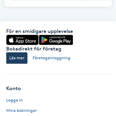
F
Face framing
För en smidigare upplevelse
Faceliftmassage
Bokadirekt för företag
Fet hårbotten
Läs mer
Företagsinloggning
Fettreducering
Fibromassage
Konto
Fillers
Logga in
Fotmassage
Mina bokningar