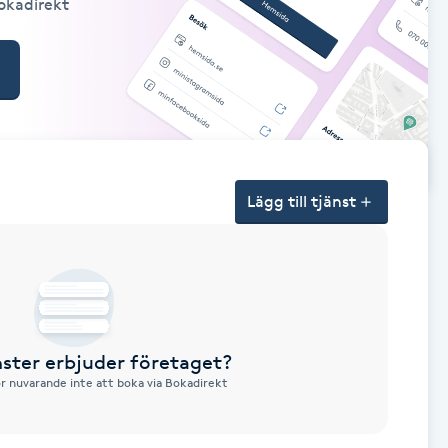
Bokadirekt
Lägg till tjänst
nster erbjuder företaget?
ör nuvarande inte att boka via Bokadirekt