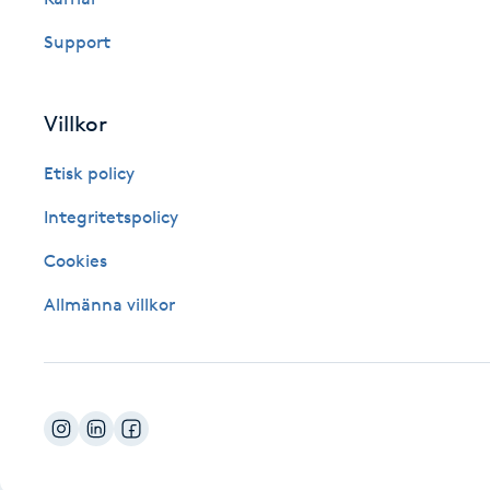
Fotsvamp
Support
Fotvård
Villkor
Fransar
Etisk policy
Fransborttagning
Integritetspolicy
Cookies
Fransfärgning
Allmänna villkor
Fransförlängning
Fransförlängning Megavolym
Fransförlängning Volym