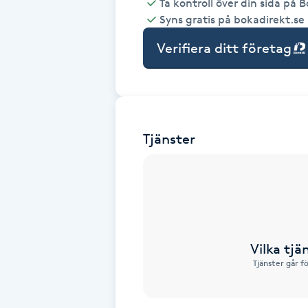
Ta kontroll över din sida på 
Syns gratis på bokadirekt.se
Babylights
Verifiera ditt företag
Balayage
Bambumassage
Tjänster
Barber
Barnklippning
BIAB
Vilka tjä
Blowout
Tjänster går f
Bottenfärg