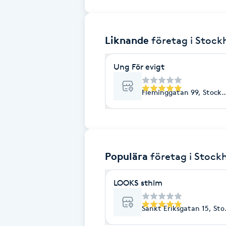
Brynformning
Liknande
företag
i Stoc
Brynfärgning
Ung För evigt
Brynplockning
Fleminggatan 99, Stock
Bröllopsuppsättning
C
Celluliter
Populära
företag
i Stock
Coachning
LOOKS sthlm
Color correction
Sankt Eriksgatan 15, St