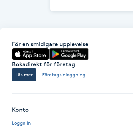
Cryoterapi
D
Damklippning
För en smidigare upplevelse
Dermapen
Diamantslipning
Bokadirekt för företag
E
Läs mer
Företagsinloggning
Enzympeeling
Extensions
Konto
Extensions borttagning
Logga in