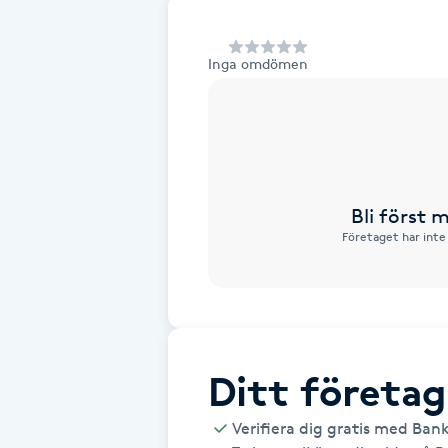
Alternativmedicin
Inga omdömen
Andningsmassage
Ansiktslyft utan kirurgi
Aromamassage
Bli först
Företaget har inte
Ashtanga Yoga
Ayurveda
Ayurvedisk Massage
Ditt företag
Ansiktsbehandling djuprengörande
Verifiera dig gratis med Ban
B