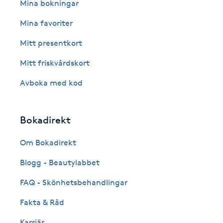
Eyeliner-tatuering
Mina bokningar
F
Mina favoriter
Face framing
Mitt presentkort
Mitt friskvårdskort
Faceliftmassage
Avboka med kod
Fet hårbotten
Bokadirekt
Fettreducering
Om Bokadirekt
Fibromassage
Blogg - Beautylabbet
Fillers
FAQ - Skönhetsbehandlingar
Fakta & Råd
Fotmassage
Karriär