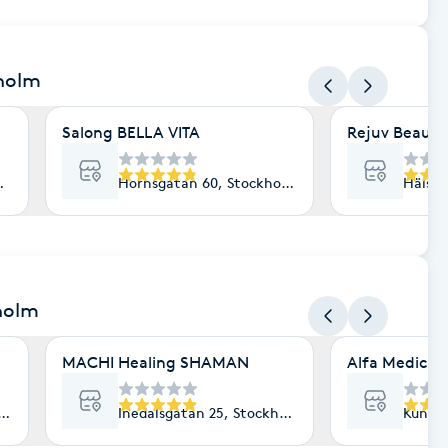
kholm
Salong BELLA VITA
Rejuv Beauty
holm
Hornsgatan 60, Stockholm
Hälsin
holm
MACHI Healing SHAMAN
Alfa Medicin
ockholm
Inedalsgatan 25, Stockholm
Kungsg