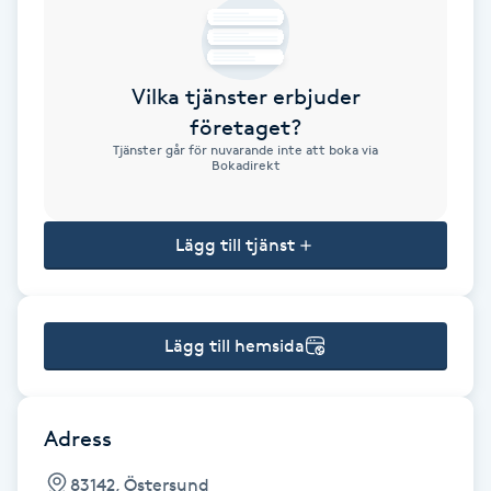
Brynformning
Vilka tjänster erbjuder
Brynfärgning
företaget?
Tjänster går för nuvarande inte att boka via
Brynplockning
Bokadirekt
Bröllopsuppsättning
Lägg till tjänst
C
Celluliter
Lägg till hemsida
Coachning
Color correction
Adress
83142, Östersund