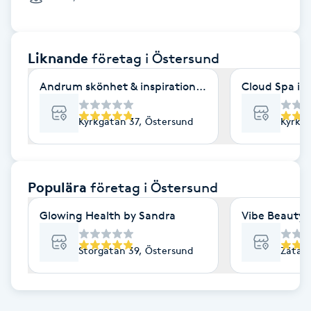
Cryoterapi
D
Liknande
företag
i Östersund
Damklippning
Andrum skönhet & inspiration AB
Cloud Spa i 
Dermapen
Kyrkgatan 37, Östersund
Kyrkga
Diamantslipning
E
Populära
företag
i Östersund
Enzympeeling
Glowing Health by Sandra
Vibe Beauty 
Extensions
Storgatan 39, Östersund
Zätagr
Extensions borttagning
Eyeliner-tatuering