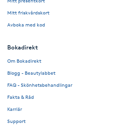
Mitt presentkort
Fotsvamp
Mitt friskvårdskort
Fotvård
Avboka med kod
Fransar
Bokadirekt
Fransborttagning
Om Bokadirekt
Blogg - Beautylabbet
Fransfärgning
FAQ - Skönhetsbehandlingar
Fransförlängning
Fakta & Råd
Fransförlängning Megavolym
Karriär
Support
Fransförlängning Volym