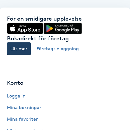
F
För en smidigare upplevelse
Face framing
Bokadirekt för företag
Faceliftmassage
Läs mer
Företagsinloggning
Fet hårbotten
Fettreducering
Konto
Fibromassage
Logga in
Fillers
Mina bokningar
Mina favoriter
Fotmassage