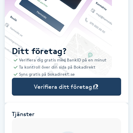
Babylights
Balayage
Bambumassage
Ditt företag?
Verifiera dig gratis med BankID på en minut
Barber
Ta kontroll över din sida på Bokadirekt
Syns gratis på bokadirekt.se
Barnklippning
Verifiera ditt företag
BIAB
Blowout
Tjänster
Bottenfärg