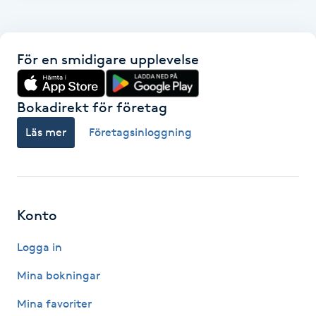
F
Face framing
För en smidigare upplevelse
Faceliftmassage
Bokadirekt för företag
Fet hårbotten
Läs mer
Företagsinloggning
Fettreducering
Fibromassage
Konto
Logga in
Fillers
Mina bokningar
Fotmassage
Mina favoriter