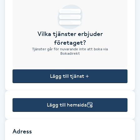
Brynformning
Brynfärgning
Vilka tjänster erbjuder
företaget?
Brynplockning
Tjänster går för nuvarande inte att boka via
Bokadirekt
Bröllopsuppsättning
C
Lägg till tjänst
Celluliter
Lägg till hemsida
Coachning
Color correction
Adress