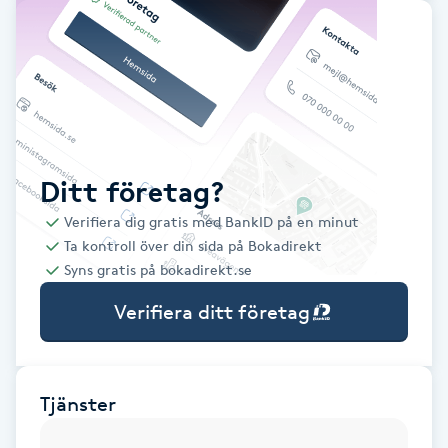
Babylights
Balayage
Bambumassage
Ditt företag?
Barber
Verifiera dig gratis med BankID på en minut
Ta kontroll över din sida på Bokadirekt
Barnklippning
Syns gratis på bokadirekt.se
Verifiera ditt företag
BIAB
Blowout
Tjänster
Bottenfärg