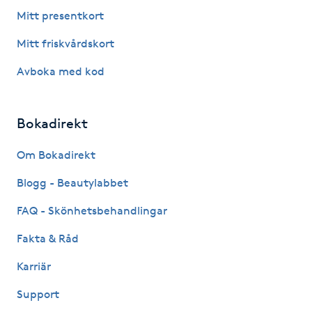
Fotsvamp
Mitt presentkort
Mitt friskvårdskort
Fotvård
Avboka med kod
Fransar
Bokadirekt
Fransborttagning
Om Bokadirekt
Fransfärgning
Blogg - Beautylabbet
Fransförlängning
FAQ - Skönhetsbehandlingar
Fakta & Råd
Fransförlängning Megavolym
Karriär
Fransförlängning Volym
Support