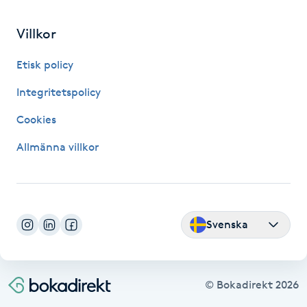
Fransk manikyr
Villkor
Fransrengöring
Etisk policy
Frekvensterapi
Integritetspolicy
Cookies
Friskvård
Allmänna villkor
Friskvårdsmassage
Frisör
Svenska
Funktionsanalys
Färgning
© Bokadirekt
2026