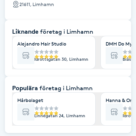
Cryoterapi
21611, Limhamn
D
Damklippning
Liknande
företag
i Limhamn
Dermapen
Alejandro Hair Studio
DMH Do My H
Diamantslipning
Idrottsgatan 30, Limhamn
Blåse
E
Enzympeeling
Populära
företag
i Limhamn
Hårbolaget
Hanna & Ong
Extensions
Linnégatan 24, Limhamn
Idrott
Extensions borttagning
Eyeliner-tatuering