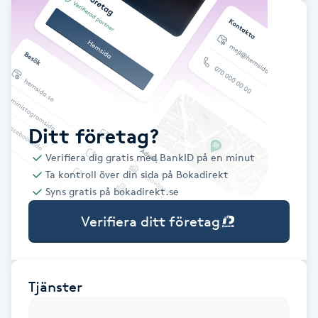
Babylights
Balayage
Bambumassage
Ditt företag?
Barber
Verifiera dig gratis med BankID på en minut
Ta kontroll över din sida på Bokadirekt
Barnklippning
Syns gratis på bokadirekt.se
Verifiera ditt företag
BIAB
Blowout
Tjänster
Bottenfärg