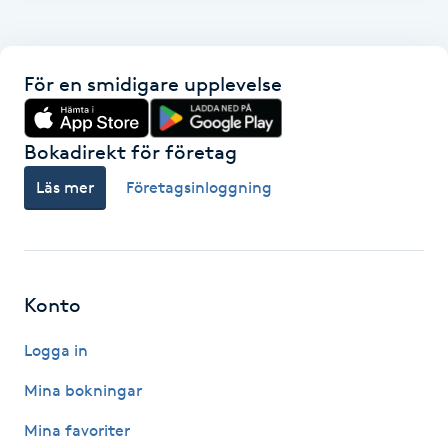
F
Face framing
För en smidigare upplevelse
Faceliftmassage
Bokadirekt för företag
Fet hårbotten
Läs mer
Företagsinloggning
Fettreducering
Fibromassage
Konto
Logga in
Fillers
Mina bokningar
Fotmassage
Mina favoriter