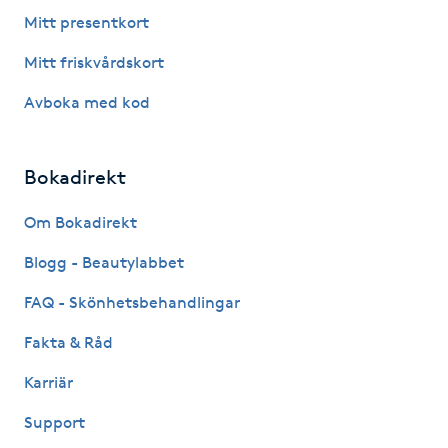
Fotsvamp
Mitt presentkort
Mitt friskvårdskort
Fotvård
Avboka med kod
Fransar
Bokadirekt
Fransborttagning
Om Bokadirekt
Fransfärgning
Blogg - Beautylabbet
Fransförlängning
FAQ - Skönhetsbehandlingar
Fakta & Råd
Fransförlängning Megavolym
Karriär
Fransförlängning Volym
Support