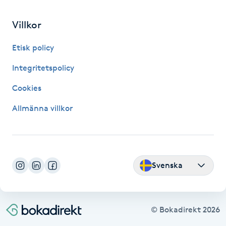
Fransk manikyr
Villkor
Fransrengöring
Etisk policy
Frekvensterapi
Integritetspolicy
Cookies
Friskvård
Allmänna villkor
Friskvårdsmassage
Frisör
Svenska
Funktionsanalys
Färgning
© Bokadirekt
2026