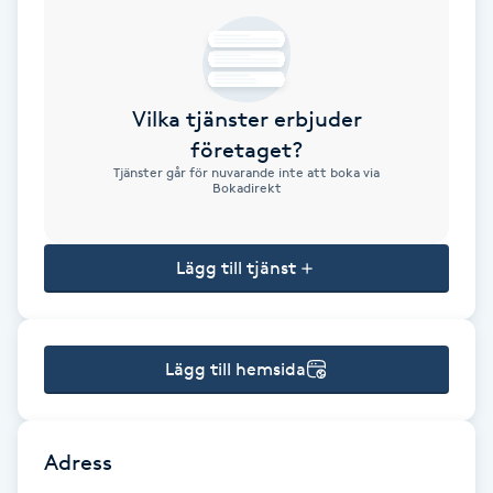
Brynformning
Brynfärgning
Vilka tjänster erbjuder
företaget?
Brynplockning
Tjänster går för nuvarande inte att boka via
Bokadirekt
Bröllopsuppsättning
C
Lägg till tjänst
Celluliter
Lägg till hemsida
Coachning
Color correction
Adress