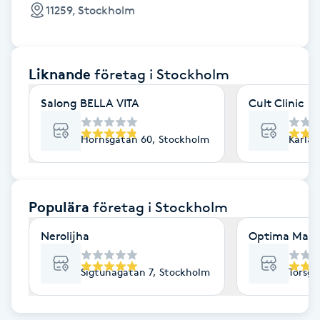
Cryoterapi
11259, Stockholm
D
Damklippning
Liknande
företag
i Stockholm
Dermapen
Salong BELLA VITA
Cult Clinic
Diamantslipning
Hornsgatan 60, Stockholm
Karlav
E
Enzympeeling
Populära
företag
i Stockholm
Nerolijha
Optima Mass
Extensions
Sigtunagatan 7, Stockholm
Torsga
Extensions borttagning
Eyeliner-tatuering