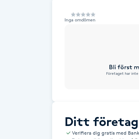
Alternativmedicin
Inga omdömen
Andningsmassage
Ansiktslyft utan kirurgi
Aromamassage
Bli först
Företaget har inte
Ashtanga Yoga
Ayurveda
Ayurvedisk Massage
Ditt företag
Ansiktsbehandling djuprengörande
Verifiera dig gratis med Ban
B