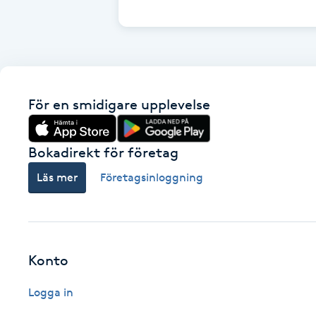
Cryoterapi
D
Damklippning
För en smidigare upplevelse
Dermapen
Diamantslipning
Bokadirekt för företag
E
Läs mer
Företagsinloggning
Enzympeeling
Extensions
Konto
Extensions borttagning
Logga in