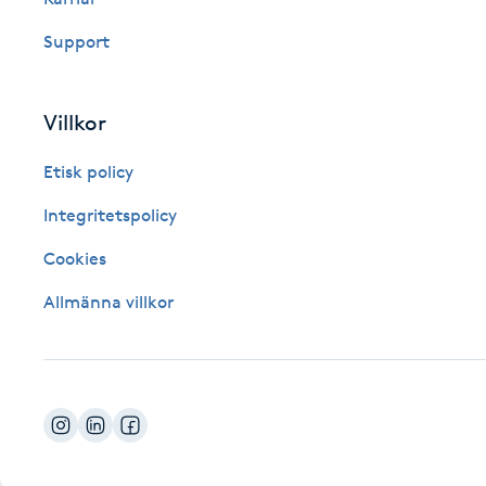
Fotsvamp
Support
Fotvård
Villkor
Fransar
Etisk policy
Fransborttagning
Integritetspolicy
Cookies
Fransfärgning
Allmänna villkor
Fransförlängning
Fransförlängning Megavolym
Fransförlängning Volym