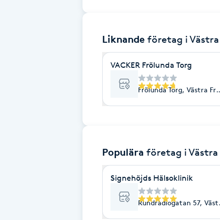
Brynformning
Liknande
företag
i Västr
Brynfärgning
VACKER Frölunda Torg
Brynplockning
Frölunda Torg, Västra Fr
Bröllopsuppsättning
C
Celluliter
Populära
företag
i Västra
Coachning
Signehöjds Hälsoklinik
Color correction
Rundradiogatan 57, Väst