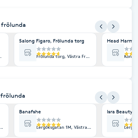
a frölunda
Salong Figaro, Frölunda torg
Head Harmon
ölunda
Frölunda torg, Västra Frölunda
Kontra
 frölunda
Banafshe
Isra Beauty
ra Frölunda
Lergöksgatan 1M, Västra Frölunda
Lergök