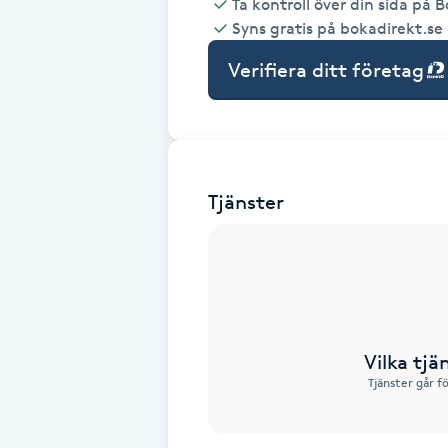
Ta kontroll över din sida på 
Syns gratis på bokadirekt.se
Babylights
Verifiera ditt företag
Balayage
Bambumassage
Tjänster
Barber
Barnklippning
BIAB
Vilka tjä
Blowout
Tjänster går f
Bottenfärg