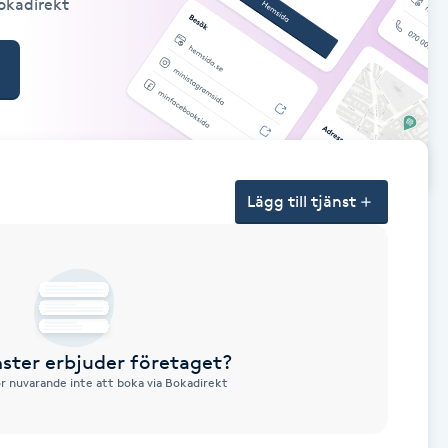
Bokadirekt
Lägg till tjänst
nster erbjuder företaget?
ör nuvarande inte att boka via Bokadirekt