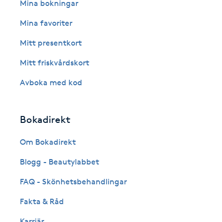
Eyeliner-tatuering
Mina bokningar
F
Mina favoriter
Face framing
Mitt presentkort
Mitt friskvårdskort
Faceliftmassage
Avboka med kod
Fet hårbotten
Bokadirekt
Fettreducering
Om Bokadirekt
Fibromassage
Blogg - Beautylabbet
Fillers
FAQ - Skönhetsbehandlingar
Fakta & Råd
Fotmassage
Karriär