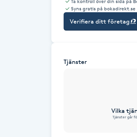
Ta kontroll över din sida på 
Syns gratis på bokadirekt.se
Babylights
Verifiera ditt företag
Balayage
Bambumassage
Tjänster
Barber
Barnklippning
BIAB
Vilka tjä
Blowout
Tjänster går f
Bottenfärg