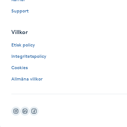
Fotsvamp
Support
Fotvård
Villkor
Fransar
Etisk policy
Fransborttagning
Integritetspolicy
Cookies
Fransfärgning
Allmäna villkor
Fransförlängning
Fransförlängning Megavolym
Fransförlängning Volym