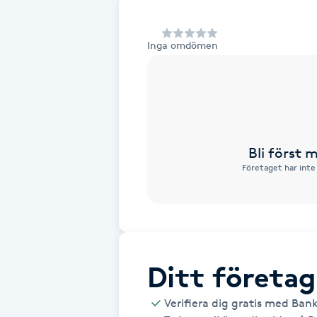
Alternativmedicin
Inga omdömen
Andningsmassage
Ansiktslyft utan kirurgi
Aromamassage
Bli först
Företaget har inte
Ashtanga Yoga
Ayurveda
Ayurvedisk Massage
Ditt företag
Ansiktsbehandling djuprengörande
Verifiera dig gratis med Ban
B