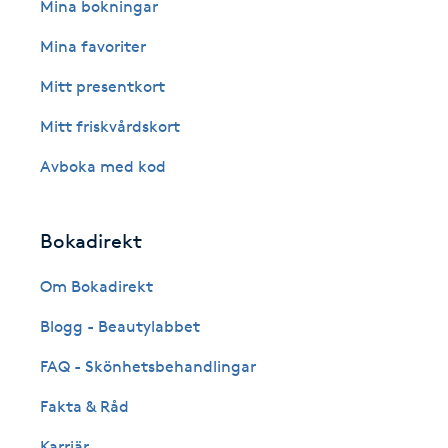
Eyeliner-tatuering
Mina bokningar
F
Mina favoriter
Face framing
Mitt presentkort
Mitt friskvårdskort
Faceliftmassage
Avboka med kod
Fet hårbotten
Bokadirekt
Fettreducering
Om Bokadirekt
Fibromassage
Blogg - Beautylabbet
Fillers
FAQ - Skönhetsbehandlingar
Fakta & Råd
Fotmassage
Karriär