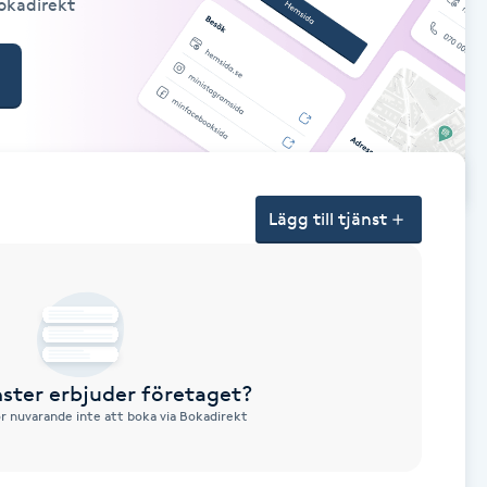
Bokadirekt
Lägg till tjänst
nster erbjuder företaget?
ör nuvarande inte att boka via Bokadirekt