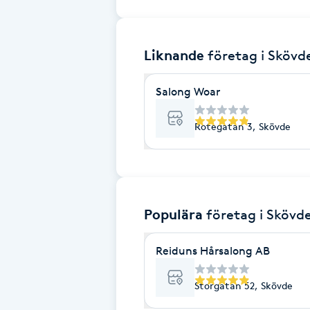
Brynformning
Liknande
företag
i Skövd
Brynfärgning
Salong Woar
Brynplockning
Rotegatan 3, Skövde
Bröllopsuppsättning
C
Celluliter
Populära
företag
i Skövd
Coachning
Reiduns Hårsalong AB
Color correction
Storgatan 52, Skövde