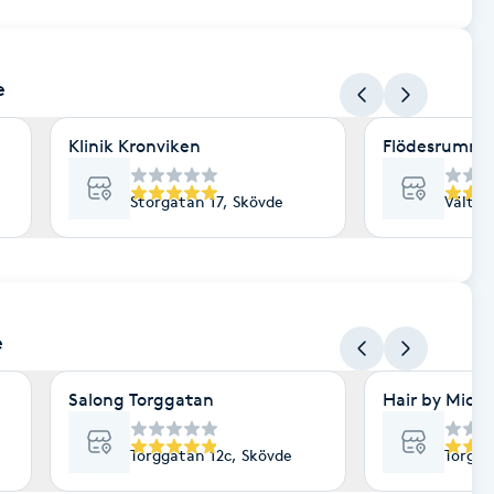
e
Klinik Kronviken
Flödesrummet
Storgatan 17, Skövde
Vältvä
e
Salong Torggatan
Hair by Mich
Torggatan 12c, Skövde
Torgil