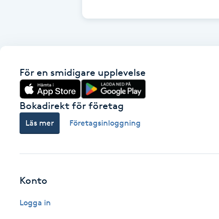
Cryoterapi
D
Damklippning
För en smidigare upplevelse
Dermapen
Diamantslipning
Bokadirekt för företag
E
Läs mer
Företagsinloggning
Enzympeeling
Extensions
Konto
Extensions borttagning
Logga in