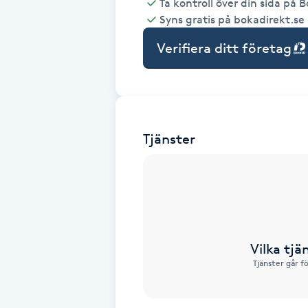
Ta kontroll över din sida på 
Syns gratis på bokadirekt.se
Babylights
Verifiera ditt företag
Balayage
Bambumassage
Tjänster
Barber
Barnklippning
BIAB
Vilka tjä
Blowout
Tjänster går f
Bottenfärg