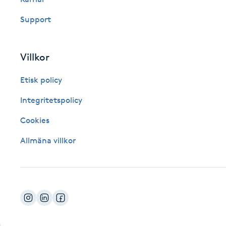
Fotsvamp
Support
Fotvård
Villkor
Fransar
Etisk policy
Fransborttagning
Integritetspolicy
Cookies
Fransfärgning
Allmäna villkor
Fransförlängning
Fransförlängning Megavolym
Fransförlängning Volym