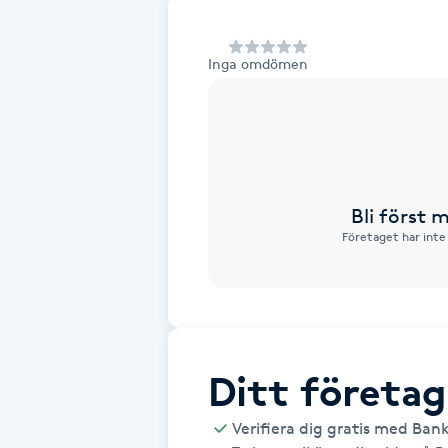
Alternativmedicin
Inga omdömen
Andningsmassage
Ansiktslyft utan kirurgi
Aromamassage
Bli först
Företaget har inte
Ashtanga Yoga
Ayurveda
Ayurvedisk Massage
Ditt företag
Ansiktsbehandling djuprengörande
Verifiera dig gratis med Ban
B