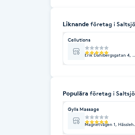
Brynformning
Liknande
företag
i Salts
Brynfärgning
Cellutions
Brynplockning
Erik Dahlbergsgatan 4, 
Bröllopsuppsättning
C
Celluliter
Populära
företag
i Saltsj
Coachning
Gylls Massage
Color correction
Magnetvägen 1, Hässleh