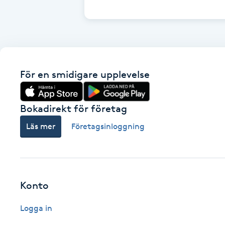
Cryoterapi
D
Damklippning
För en smidigare upplevelse
Dermapen
Diamantslipning
Bokadirekt för företag
E
Läs mer
Företagsinloggning
Enzympeeling
Extensions
Konto
Extensions borttagning
Logga in