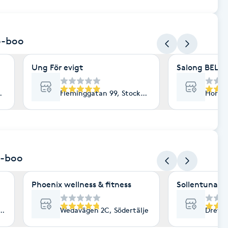
jö-boo
Ung För evigt
Salong BELLA
Göteborg
Fleminggatan 99, Stockholm
Hornsg
ö-boo
Phoenix wellness & fitness
Sollentuna H
olm
Wedavägen 2C, Södertälje
Drevka