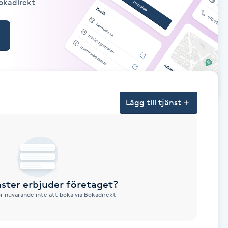
Bokadirekt
Lägg till tjänst
nster erbjuder företaget?
ör nuvarande inte att boka via Bokadirekt