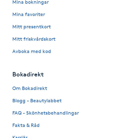
Eyeliner-tatuering
Mina bokningar
F
Mina favoriter
Face framing
Mitt presentkort
Mitt friskvårdskort
Faceliftmassage
Avboka med kod
Fet hårbotten
Bokadirekt
Fettreducering
Om Bokadirekt
Fibromassage
Blogg - Beautylabbet
Fillers
FAQ - Skönhetsbehandlingar
Fakta & Råd
Fotmassage
Karriär