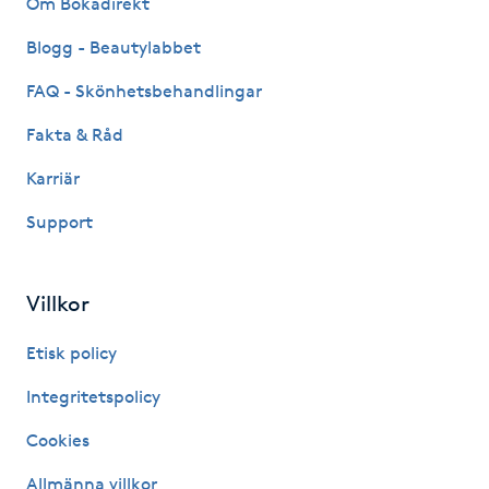
Om Bokadirekt
Fransk manikyr
Blogg - Beautylabbet
Fransrengöring
FAQ - Skönhetsbehandlingar
Fakta & Råd
Frekvensterapi
Karriär
Friskvård
Support
Friskvårdsmassage
Villkor
Frisör
Etisk policy
Funktionsanalys
Integritetspolicy
Cookies
Färgning
Allmänna villkor