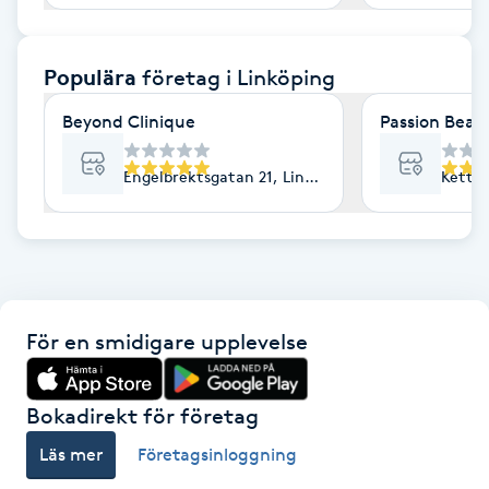
F
Populära
företag
i Linköping
Face framing
Beyond Clinique
Passion Beaut
Faceliftmassage
Engelbrektsgatan 21, Linköping
Kettil
Fet hårbotten
Fettreducering
Fibromassage
För en smidigare upplevelse
Fillers
Bokadirekt för företag
Fotmassage
Läs mer
Företagsinloggning