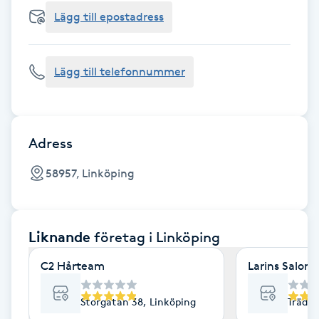
Cryoterapi
Lägg till epostadress
D
Damklippning
Lägg till telefonnummer
Dermapen
Diamantslipning
Adress
E
58957, Linköping
Enzympeeling
Liknande
företag
i Linköping
Extensions
C2 Hårteam
Larins Salong
Extensions borttagning
Storgatan 38, Linköping
Trädgå
Eyeliner-tatuering