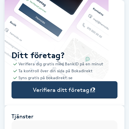
Babylights
Balayage
Bambumassage
Ditt företag?
Barber
Verifiera dig gratis med BankID på en minut
Ta kontroll över din sida på Bokadirekt
Barnklippning
Syns gratis på bokadirekt.se
Verifiera ditt företag
BIAB
Blowout
Tjänster
Bottenfärg