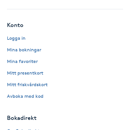
Fotsvamp
Fotvård
Konto
Fransar
Logga in
Mina bokningar
Fransborttagning
Mina favoriter
Fransfärgning
Mitt presentkort
Mitt friskvårdskort
Fransförlängning
Avboka med kod
Fransförlängning Megavolym
Bokadirekt
Fransförlängning Volym