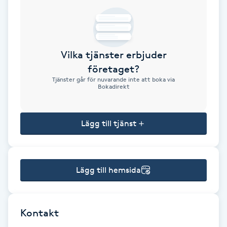
Brynformning
Brynfärgning
Vilka tjänster erbjuder
företaget?
Brynplockning
Tjänster går för nuvarande inte att boka via
Bokadirekt
Bröllopsuppsättning
C
Lägg till tjänst
Celluliter
Lägg till hemsida
Coachning
Color correction
Kontakt