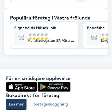
F
Populära
företag
i Västra frölunda
Face framing
Signehöjds Hälsoklinik
Banafshe
Faceliftmassage
Rundradiogatan 57, Västra Frölunda
Lergök
Fet hårbotten
Fettreducering
Fibromassage
För en smidigare upplevelse
Fillers
Bokadirekt för företag
Fotmassage
Läs mer
Företagsinloggning