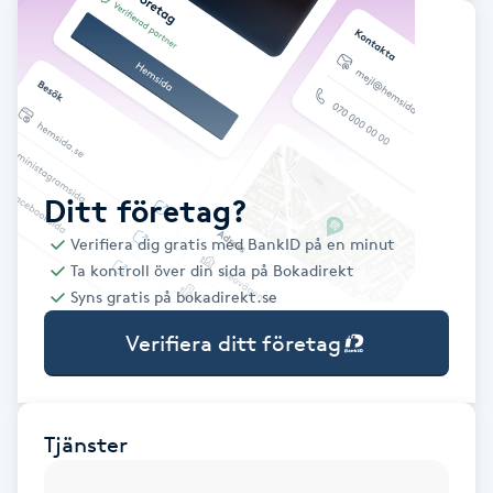
Babylights
Balayage
Bambumassage
Ditt företag?
Barber
Verifiera dig gratis med BankID på en minut
Ta kontroll över din sida på Bokadirekt
Barnklippning
Syns gratis på bokadirekt.se
Verifiera ditt företag
BIAB
Blowout
Tjänster
Bottenfärg