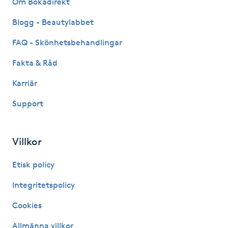
Om Bokadirekt
Fransk manikyr
Blogg - Beautylabbet
Fransrengöring
FAQ - Skönhetsbehandlingar
Fakta & Råd
Frekvensterapi
Karriär
Friskvård
Support
Friskvårdsmassage
Villkor
Frisör
Etisk policy
Funktionsanalys
Integritetspolicy
Cookies
Färgning
Allmänna villkor