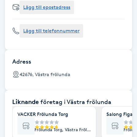
Cryoterapi
Lägg till epostadress
D
Damklippning
Lägg till telefonnummer
Dermapen
Diamantslipning
Adress
E
42676, Västra frölunda
Enzympeeling
Liknande
företag
i Västra frölunda
Extensions
VACKER Frölunda Torg
Salong Figaro
Extensions borttagning
Frölunda Torg, Västra Frölunda
Frölun
Eyeliner-tatuering