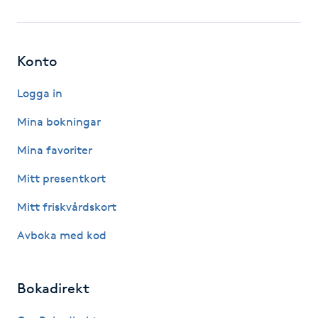
Fotsvamp
Fotvård
Konto
Fransar
Logga in
Mina bokningar
Fransborttagning
Mina favoriter
Fransfärgning
Mitt presentkort
Mitt friskvårdskort
Fransförlängning
Avboka med kod
Fransförlängning Megavolym
Bokadirekt
Fransförlängning Volym