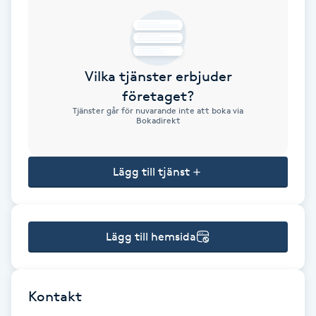
Brynformning
Brynfärgning
Vilka tjänster erbjuder
företaget?
Brynplockning
Tjänster går för nuvarande inte att boka via
Bokadirekt
Bröllopsuppsättning
C
Lägg till tjänst
Celluliter
Lägg till hemsida
Coachning
Color correction
Kontakt