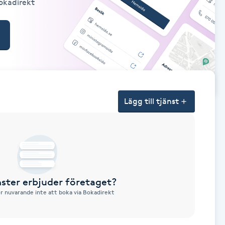
Bokadirekt
Lägg till tjänst
nster erbjuder företaget?
ör nuvarande inte att boka via Bokadirekt