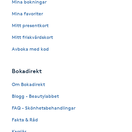
Eyeliner-tatuering
Mina bokningar
F
Mina favoriter
Face framing
Mitt presentkort
Mitt friskvårdskort
Faceliftmassage
Avboka med kod
Fet hårbotten
Bokadirekt
Fettreducering
Om Bokadirekt
Fibromassage
Blogg - Beautylabbet
Fillers
FAQ - Skönhetsbehandlingar
Fakta & Råd
Fotmassage
Karriär