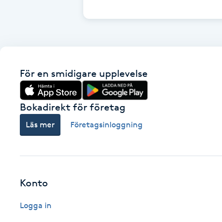
Cryoterapi
D
Damklippning
För en smidigare upplevelse
Dermapen
Diamantslipning
Bokadirekt för företag
E
Läs mer
Företagsinloggning
Enzympeeling
Extensions
Konto
Extensions borttagning
Logga in