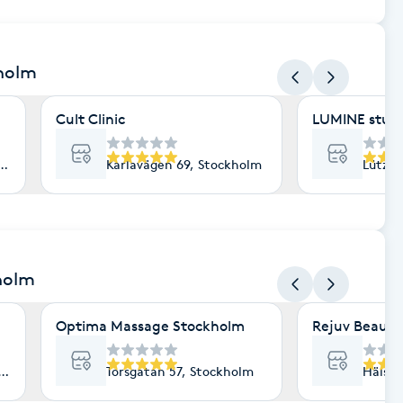
kholm
Cult Clinic
LUMINE stud
lm
Karlavägen 69, Stockholm
Lützen
holm
Optima Massage Stockholm
Rejuv Beauty
lm
Torsgatan 57, Stockholm
Hälsin