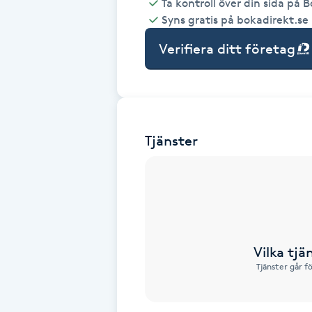
Ta kontroll över din sida på 
Syns gratis på bokadirekt.se
Babylights
Verifiera ditt företag
Balayage
Bambumassage
Tjänster
Barber
Barnklippning
BIAB
Vilka tjä
Blowout
Tjänster går f
Bottenfärg