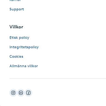
Fotsvamp
Support
Fotvård
Villkor
Fransar
Etisk policy
Fransborttagning
Integritetspolicy
Cookies
Fransfärgning
Allmänna villkor
Fransförlängning
Fransförlängning Megavolym
Fransförlängning Volym