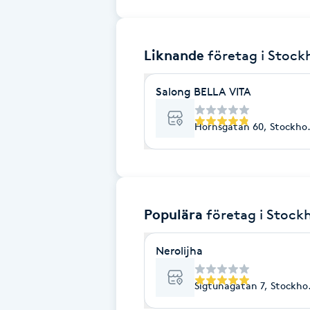
Brynformning
Liknande
företag
i Stoc
Brynfärgning
Salong BELLA VITA
Brynplockning
Hornsgatan 60, Stockho
Bröllopsuppsättning
C
Celluliter
Populära
företag
i Stock
Coachning
Nerolijha
Color correction
Sigtunagatan 7, Stockho