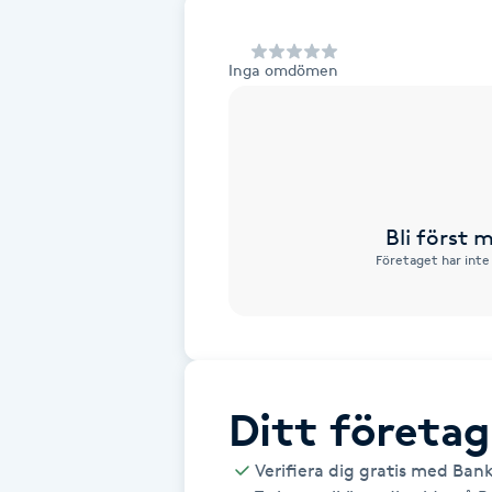
Alternativmedicin
Inga omdömen
Andningsmassage
Ansiktslyft utan kirurgi
Aromamassage
Bli först
Företaget har inte
Ashtanga Yoga
Ayurveda
Ayurvedisk Massage
Ditt företag
Ansiktsbehandling djuprengörande
Verifiera dig gratis med Ban
B