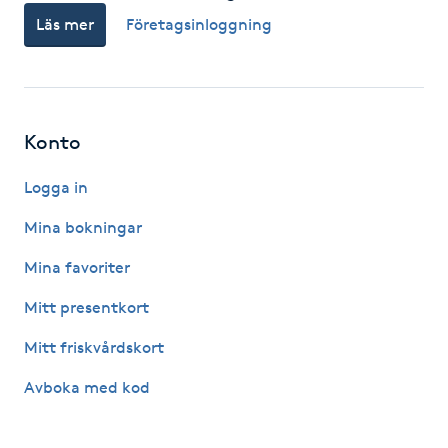
Läs mer
Företagsinloggning
F
Face framing
Faceliftmassage
Konto
Fet hårbotten
Logga in
Mina bokningar
Fettreducering
Mina favoriter
Fibromassage
Mitt presentkort
Mitt friskvårdskort
Fillers
Avboka med kod
Fotmassage