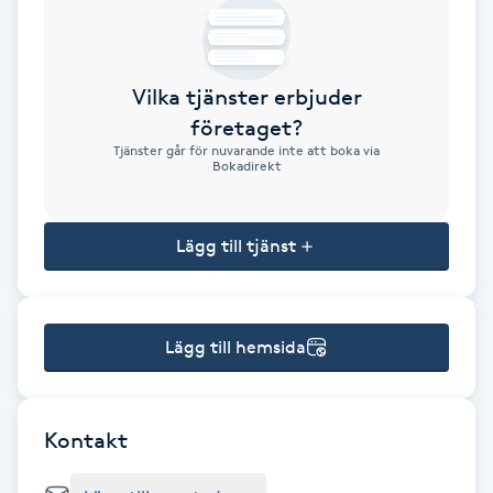
Brynformning
Vilka tjänster erbjuder
Brynfärgning
företaget?
Tjänster går för nuvarande inte att boka via
Brynplockning
Bokadirekt
Bröllopsuppsättning
Lägg till tjänst
C
Celluliter
Lägg till hemsida
Coachning
Color correction
Kontakt