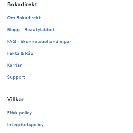
Bokadirekt
Fotsvamp
Om Bokadirekt
Fotvård
Blogg - Beautylabbet
Fransar
FAQ - Skönhetsbehandlingar
Fakta & Råd
Fransborttagning
Karriär
Fransfärgning
Support
Fransförlängning
Villkor
Fransförlängning Megavolym
Etisk policy
Fransförlängning Volym
Integritetspolicy