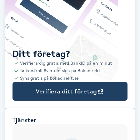
Babylights
Balayage
Bambumassage
Ditt företag?
Verifiera dig gratis med BankID på en minut
Barber
Ta kontroll över din sida på Bokadirekt
Syns gratis på bokadirekt.se
Barnklippning
Verifiera ditt företag
BIAB
Blowout
Tjänster
Bottenfärg