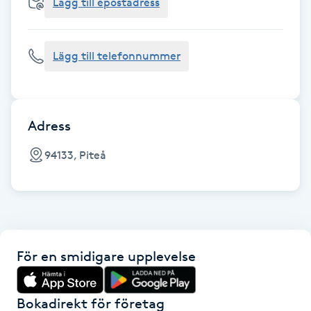
Cryoterapi
Lägg till epostadress
D
Lägg till telefonnummer
Damklippning
Dermapen
Adress
Diamantslipning
94133, Piteå
E
Enzympeeling
Extensions
För en smidigare upplevelse
Extensions borttagning
Bokadirekt för företag
Eyeliner-tatuering