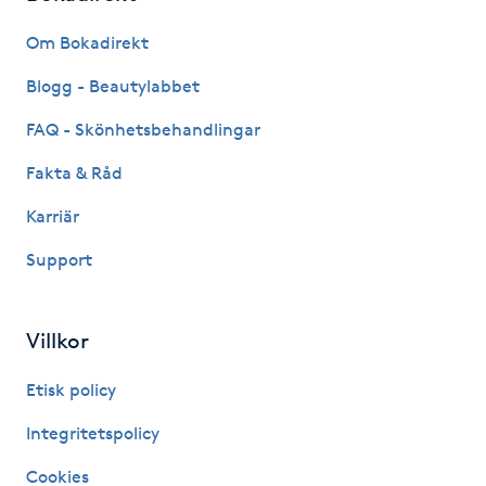
Fransk manikyr
Om Bokadirekt
Fransrengöring
Blogg - Beautylabbet
FAQ - Skönhetsbehandlingar
Frekvensterapi
Fakta & Råd
Friskvård
Karriär
Support
Friskvårdsmassage
Frisör
Villkor
Funktionsanalys
Etisk policy
Integritetspolicy
Färgning
Cookies