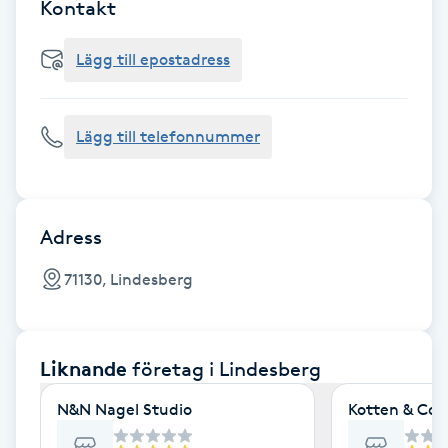
Cryoterapi
Kontakt
D
Lägg till epostadress
Damklippning
Lägg till telefonnummer
Dermapen
Diamantslipning
E
Adress
Enzympeeling
71130, Lindesberg
Extensions
Liknande
företag
i Lindesberg
Extensions borttagning
N&N Nagel Studio
Kotten & Co
Eyeliner-tatuering