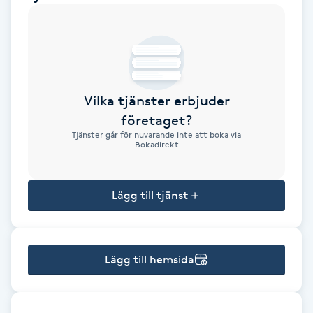
Brynformning
Brynfärgning
Vilka tjänster erbjuder
Brynplockning
företaget?
Tjänster går för nuvarande inte att boka via
Bröllopsuppsättning
Bokadirekt
C
Lägg till tjänst
Celluliter
Coachning
Lägg till hemsida
Color correction