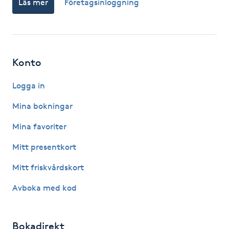
Läs mer
Företagsinloggning
Fotsvamp
Fotvård
Konto
Fransar
Logga in
Fransborttagning
Mina bokningar
Fransfärgning
Mina favoriter
Mitt presentkort
Fransförlängning
Mitt friskvårdskort
Fransförlängning Megavolym
Avboka med kod
Fransförlängning Volym
Bokadirekt