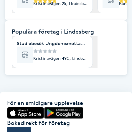
Kristinavägen 25, Lindesberg
Bandyg
F
Face framing
Populära
företag
i Lindesberg
Faceliftmassage
Studiebesök Ungdomsmottagningen Lindesberg
Fet hårbotten
Kristinavägen 49C, Lindesberg
Fettreducering
Fibromassage
För en smidigare upplevelse
Fillers
Fotmassage
Bokadirekt för företag