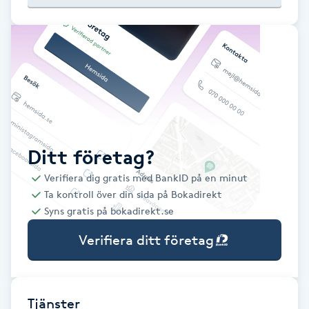
Babylights
Balayage
Bambumassage
Barber
Ditt företag?
Verifiera dig gratis med BankID på en minut
Barnklippning
Ta kontroll över din sida på Bokadirekt
Syns gratis på bokadirekt.se
BIAB
Verifiera ditt företag
Blowout
Bottenfärg
Tjänster