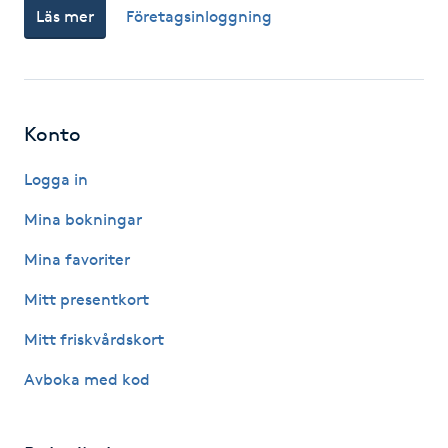
Läs mer
Företagsinloggning
Fotsvamp
Fotvård
Fransar
Konto
Logga in
Fransborttagning
Mina bokningar
Fransfärgning
Mina favoriter
Fransförlängning
Mitt presentkort
Mitt friskvårdskort
Fransförlängning Megavolym
Avboka med kod
Fransförlängning Volym