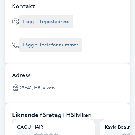
Cryoterapi
Kontakt
D
Lägg till epostadress
Damklippning
Dermapen
Lägg till telefonnummer
Diamantslipning
E
Adress
Enzympeeling
23641, Höllviken
Extensions
Liknande
företag
i Höllviken
Extensions borttagning
CAGU HAIR
Kayla Beauty
Eyeliner-tatuering