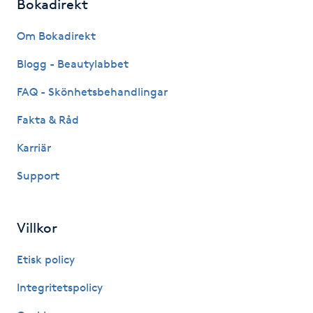
Bokadirekt
Fransk manikyr
Om Bokadirekt
Fransrengöring
Blogg - Beautylabbet
Frekvensterapi
FAQ - Skönhetsbehandlingar
Fakta & Råd
Friskvård
Karriär
Friskvårdsmassage
Support
Frisör
Villkor
Funktionsanalys
Etisk policy
Färgning
Integritetspolicy