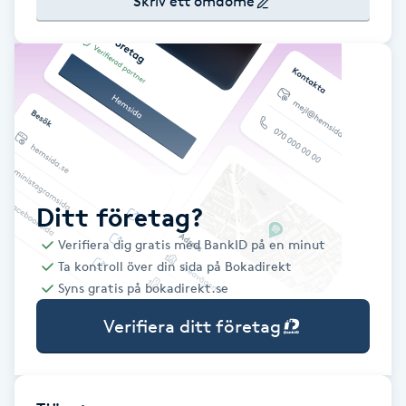
Skriv ett omdöme
Babylights
Balayage
Bambumassage
Barber
Ditt företag?
Barnklippning
Verifiera dig gratis med BankID på en minut
Ta kontroll över din sida på Bokadirekt
BIAB
Syns gratis på bokadirekt.se
Verifiera ditt företag
Blowout
Bottenfärg