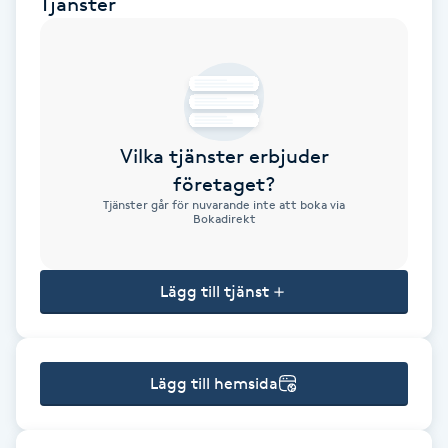
Tjänster
Brynformning
Brynfärgning
Brynplockning
Vilka tjänster erbjuder
företaget?
Bröllopsuppsättning
Tjänster går för nuvarande inte att boka via
Bokadirekt
C
Celluliter
Lägg till tjänst
Coachning
Lägg till hemsida
Color correction