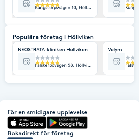
Kungstorpsvägen 10, Höllviken
Kungst
F
Face framing
Populära
företag
i Höllviken
Faceliftmassage
NEOSTRATA-kliniken Höllviken
Volym
Fet hårbotten
Falsterbovägen 58, Höllviken
Falste
Fettreducering
Fibromassage
Fillers
För en smidigare upplevelse
Fotmassage
Bokadirekt för företag