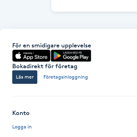
Cryoterapi
D
Damklippning
För en smidigare upplevelse
Dermapen
Diamantslipning
Bokadirekt för företag
E
Läs mer
Företagsinloggning
Enzympeeling
Extensions
Konto
Extensions borttagning
Logga in