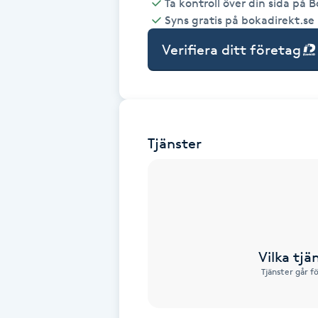
Ta kontroll över din sida på 
Syns gratis på bokadirekt.se
Babylights
Verifiera ditt företag
Balayage
Bambumassage
Tjänster
Barber
Barnklippning
BIAB
Vilka tjä
Blowout
Tjänster går f
Bottenfärg