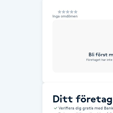
Alternativmedicin
Inga omdömen
Andningsmassage
Ansiktslyft utan kirurgi
Aromamassage
Bli först
Företaget har inte
Ashtanga Yoga
Ayurveda
Ayurvedisk Massage
Ditt företag
Ansiktsbehandling djuprengörande
Verifiera dig gratis med Ban
B