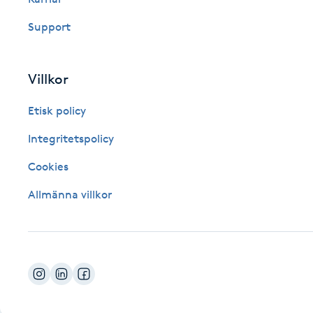
Fotsvamp
Support
Fotvård
Villkor
Fransar
Etisk policy
Fransborttagning
Integritetspolicy
Cookies
Fransfärgning
Allmänna villkor
Fransförlängning
Fransförlängning Megavolym
Fransförlängning Volym