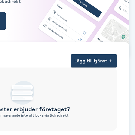
Bokadirekt
Lägg till tjänst
nster erbjuder företaget?
ör nuvarande inte att boka via Bokadirekt