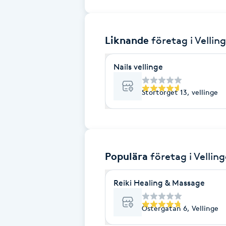
Brynformning
Liknande
företag
i Vellin
Brynfärgning
Nails vellinge
Brynplockning
Stortorget 13, vellinge
Bröllopsuppsättning
C
Celluliter
Populära
företag
i Vellin
Coachning
Reiki Healing & Massage
Color correction
Östergatan 6, Vellinge