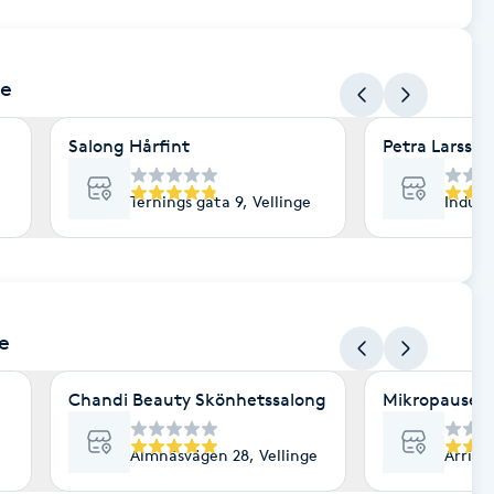
ge
Salong Hårfint
Petra Larsson
Ternings gata 9, Vellinge
Indust
ge
Chandi Beauty Skönhetssalong
Mikropausen
Almnäsvägen 28, Vellinge
Arriev