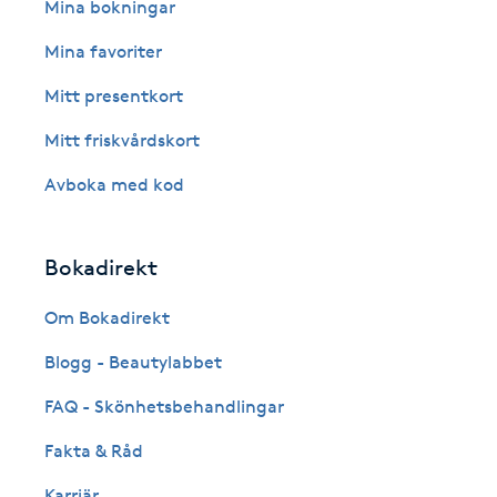
Eyeliner-tatuering
Mina bokningar
F
Mina favoriter
Face framing
Mitt presentkort
Mitt friskvårdskort
Faceliftmassage
Avboka med kod
Fet hårbotten
Bokadirekt
Fettreducering
Om Bokadirekt
Fibromassage
Blogg - Beautylabbet
Fillers
FAQ - Skönhetsbehandlingar
Fakta & Råd
Fotmassage
Karriär