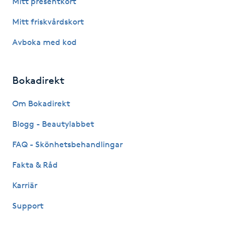
Mitt presentkort
Fotsvamp
Mitt friskvårdskort
Fotvård
Avboka med kod
Fransar
Bokadirekt
Fransborttagning
Om Bokadirekt
Blogg - Beautylabbet
Fransfärgning
FAQ - Skönhetsbehandlingar
Fransförlängning
Fakta & Råd
Fransförlängning Megavolym
Karriär
Support
Fransförlängning Volym