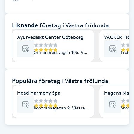
Cryoterapi
D
Liknande
företag
i Västra frölunda
Damklippning
Ayurvediskt Center Göteborg
VACKER Frölu
Dermapen
Grimmeredsvägen 106, Västra Frölunda
Frölun
Diamantslipning
E
Populära
företag
i Västra frölunda
Enzympeeling
Head Harmony Spa
Hagens Mass
Extensions
Kontrabasgatan 9, Västra Frölunda
Skogsr
Extensions borttagning
Eyeliner-tatuering