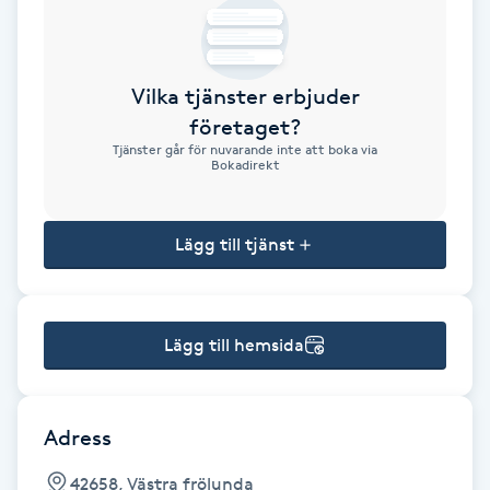
Brynformning
Vilka tjänster erbjuder
Brynfärgning
företaget?
Tjänster går för nuvarande inte att boka via
Brynplockning
Bokadirekt
Bröllopsuppsättning
Lägg till tjänst
C
Celluliter
Lägg till hemsida
Coachning
Color correction
Adress
42658, Västra frölunda