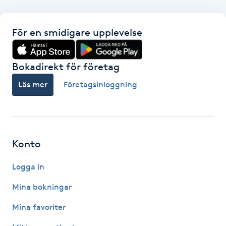
F
För en smidigare upplevelse
Face framing
Bokadirekt för företag
Faceliftmassage
Läs mer
Företagsinloggning
Fet hårbotten
Fettreducering
Konto
Fibromassage
Logga in
Fillers
Mina bokningar
Mina favoriter
Fotmassage