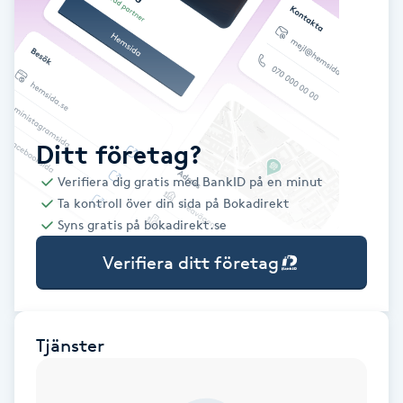
Babylights
Balayage
Bambumassage
Ditt företag?
Verifiera dig gratis med BankID på en minut
Barber
Ta kontroll över din sida på Bokadirekt
Syns gratis på bokadirekt.se
Barnklippning
Verifiera ditt företag
BIAB
Blowout
Tjänster
Bottenfärg