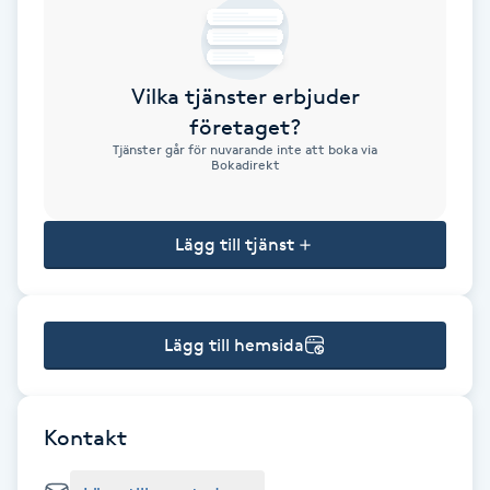
Brynformning
Vilka tjänster erbjuder
Brynfärgning
företaget?
Tjänster går för nuvarande inte att boka via
Brynplockning
Bokadirekt
Bröllopsuppsättning
Lägg till tjänst
C
Celluliter
Lägg till hemsida
Coachning
Color correction
Kontakt