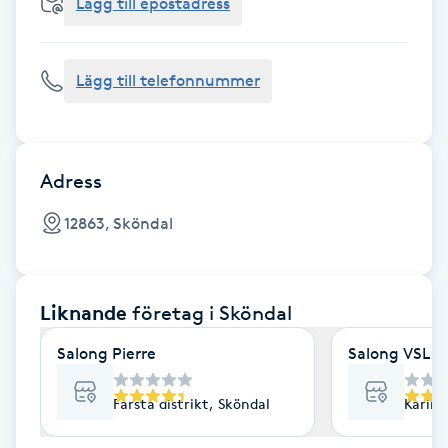
Cryoterapi
Lägg till epostadress
D
Lägg till telefonnummer
Damklippning
Dermapen
Adress
Diamantslipning
12863, Sköndal
E
Enzympeeling
Liknande
företag
i Sköndal
Extensions
Salong Pierre
Salong VSL
Extensions borttagning
Farsta distrikt, Sköndal
Karin 
Eyeliner-tatuering