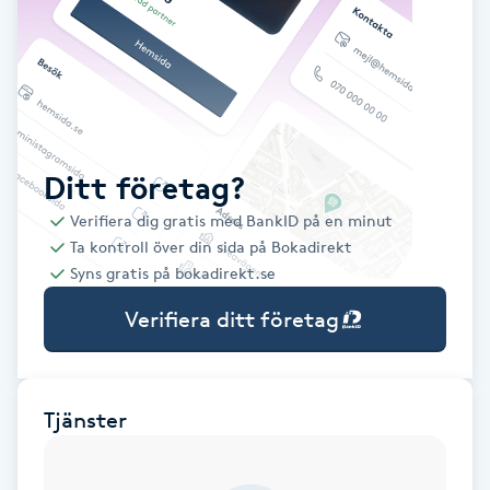
Babylights
Balayage
Bambumassage
Ditt företag?
Verifiera dig gratis med BankID på en minut
Barber
Ta kontroll över din sida på Bokadirekt
Syns gratis på bokadirekt.se
Barnklippning
Verifiera ditt företag
BIAB
Blowout
Tjänster
Bottenfärg