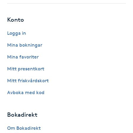
Fotsvamp
Konto
Fotvård
Logga in
Fransar
Mina bokningar
Fransborttagning
Mina favoriter
Mitt presentkort
Fransfärgning
Mitt friskvårdskort
Fransförlängning
Avboka med kod
Fransförlängning Megavolym
Bokadirekt
Fransförlängning Volym
Om Bokadirekt