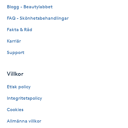
Fransk manikyr
Blogg - Beautylabbet
FAQ - Skönhetsbehandlingar
Fransrengöring
Fakta & Råd
Frekvensterapi
Karriär
Support
Friskvård
Friskvårdsmassage
Villkor
Frisör
Etisk policy
Integritetspolicy
Funktionsanalys
Cookies
Färgning
Allmänna villkor