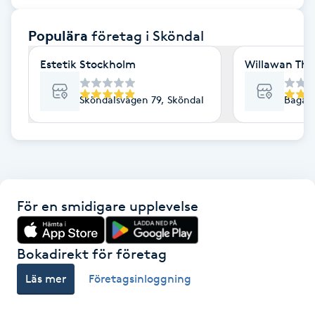
F
Populära
företag
i Sköndal
Face framing
Estetik Stockholm
Willawan Th
Faceliftmassage
Sköndalsvägen 79, Sköndal
Bagarf
Fet hårbotten
Fettreducering
För en smidigare upplevelse
Fibromassage
Fillers
Bokadirekt för företag
Läs mer
Företagsinloggning
Fotmassage