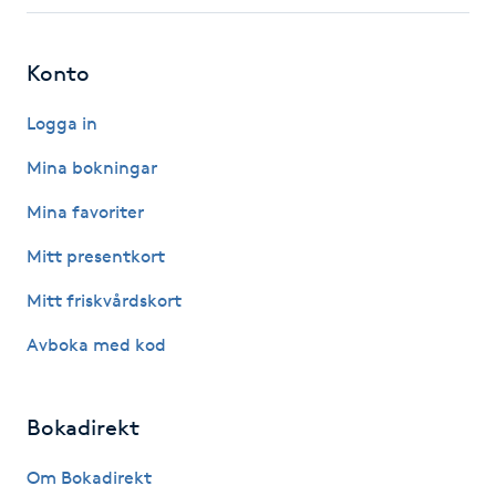
Fotsvamp
Konto
Fotvård
Logga in
Fransar
Mina bokningar
Fransborttagning
Mina favoriter
Mitt presentkort
Fransfärgning
Mitt friskvårdskort
Fransförlängning
Avboka med kod
Fransförlängning Megavolym
Bokadirekt
Fransförlängning Volym
Om Bokadirekt