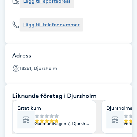
Cryoterapi
Lägg till epostadress
D
Lägg till telefonnummer
Damklippning
Dermapen
Adress
Diamantslipning
18261, Djursholm
E
Enzympeeling
Liknande
företag
i Djursholm
Extensions
Estetikum
Djursholms H
Extensions borttagning
Gudmundvägen 7, Djursholm
Vende
Eyeliner-tatuering