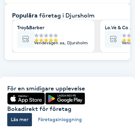
F
Populära
företag
i Djursholm
Face framing
Troy&Barber
Lo.Ve & Co . 
Faceliftmassage
Vendevägen aa, Djursholm
Vende
Fet hårbotten
Fettreducering
För en smidigare upplevelse
Fibromassage
Fillers
Bokadirekt för företag
Läs mer
Företagsinloggning
Fotmassage