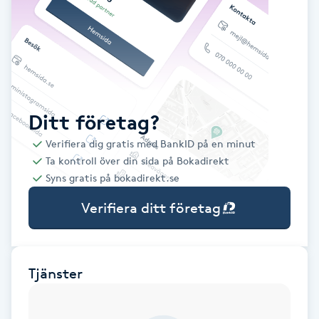
Babylights
Balayage
Bambumassage
Ditt företag?
Verifiera dig gratis med BankID på en minut
Barber
Ta kontroll över din sida på Bokadirekt
Syns gratis på bokadirekt.se
Barnklippning
Verifiera ditt företag
BIAB
Blowout
Tjänster
Bottenfärg