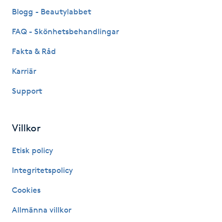
Fransk manikyr
Blogg - Beautylabbet
FAQ - Skönhetsbehandlingar
Fransrengöring
Fakta & Råd
Frekvensterapi
Karriär
Support
Friskvård
Friskvårdsmassage
Villkor
Frisör
Etisk policy
Integritetspolicy
Funktionsanalys
Cookies
Färgning
Allmänna villkor