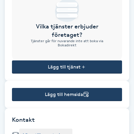
Brynformning
Vilka tjänster erbjuder
Brynfärgning
företaget?
Tjänster går för nuvarande inte att boka via
Brynplockning
Bokadirekt
Bröllopsuppsättning
Lägg till tjänst
C
Celluliter
Lägg till hemsida
Coachning
Color correction
Kontakt