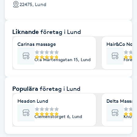
Cryoterapi
22475, Lund
D
Damklippning
Liknande
företag
i Lund
Dermapen
Carinas massage
Hair&Co Nov
Diamantslipning
Ö:a Mårtensgatan 15, Lund
Företa
E
Enzympeeling
Populära
företag
i Lund
Headon Lund
Delta Massa
Extensions
Clemenstorget 6, Lund
Knut d
Extensions borttagning
Eyeliner-tatuering