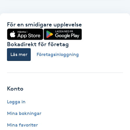
F
Face framing
För en smidigare upplevelse
Faceliftmassage
Bokadirekt för företag
Fet hårbotten
Läs mer
Företagsinloggning
Fettreducering
Fibromassage
Konto
Logga in
Fillers
Mina bokningar
Fotmassage
Mina favoriter