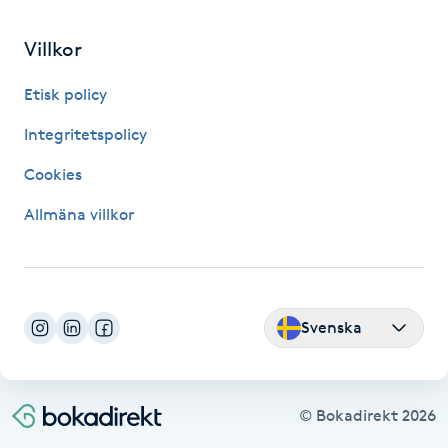
Fransk manikyr
Villkor
Fransrengöring
Etisk policy
Frekvensterapi
Integritetspolicy
Cookies
Friskvård
Allmäna villkor
Friskvårdsmassage
Frisör
Svenska
Funktionsanalys
Färgning
© Bokadirekt
2026