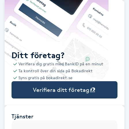
Babylights
Balayage
Bambumassage
Ditt företag?
Barber
Verifiera dig gratis med BankID på en minut
Ta kontroll över din sida på Bokadirekt
Barnklippning
Syns gratis på bokadirekt.se
Verifiera ditt företag
BIAB
Blowout
Tjänster
Bottenfärg