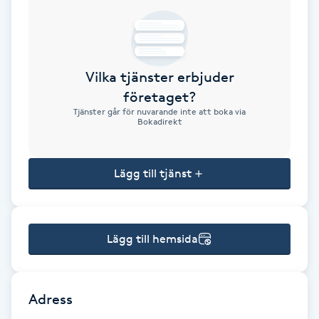
Brynformning
Brynfärgning
Vilka tjänster erbjuder
företaget?
Brynplockning
Tjänster går för nuvarande inte att boka via
Bokadirekt
Bröllopsuppsättning
C
Lägg till tjänst
Celluliter
Lägg till hemsida
Coachning
Color correction
Adress