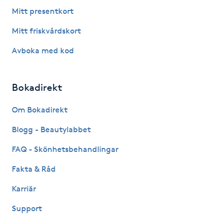
Fotsvamp
Mitt presentkort
Mitt friskvårdskort
Fotvård
Avboka med kod
Fransar
Bokadirekt
Fransborttagning
Om Bokadirekt
Fransfärgning
Blogg - Beautylabbet
Fransförlängning
FAQ - Skönhetsbehandlingar
Fakta & Råd
Fransförlängning Megavolym
Karriär
Fransförlängning Volym
Support