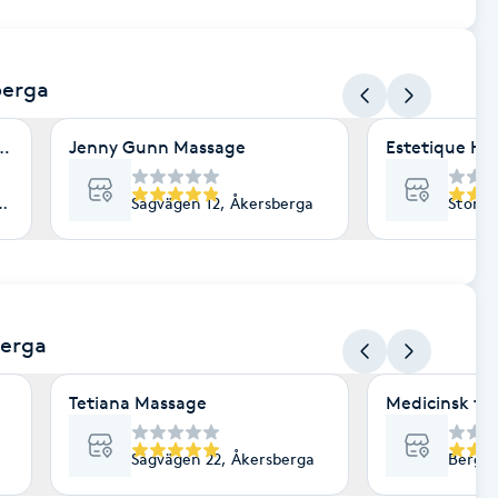
berga
ntrum
Jenny Gunn Massage
Estetique Ha
sberga
Sågvägen 12, Åkersberga
Storän
berga
Tetiana Massage
Medicinsk fo
Sågvägen 22, Åkersberga
Bergav