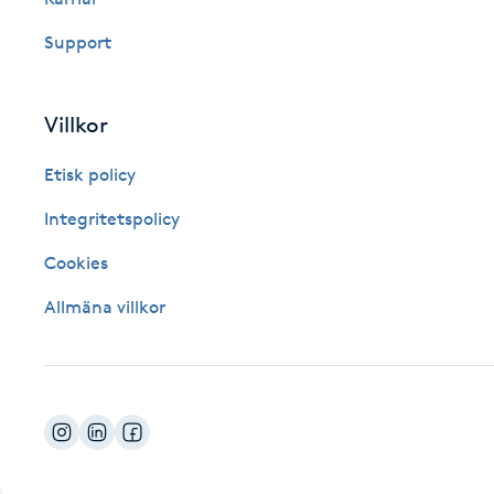
Fotsvamp
Support
Fotvård
Villkor
Fransar
Etisk policy
Fransborttagning
Integritetspolicy
Cookies
Fransfärgning
Allmäna villkor
Fransförlängning
Fransförlängning Megavolym
Fransförlängning Volym