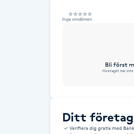
Alternativmedicin
Inga omdömen
Andningsmassage
Ansiktslyft utan kirurgi
Aromamassage
Bli först
Företaget har inte
Ashtanga Yoga
Ayurveda
Ayurvedisk Massage
Ditt företag
Ansiktsbehandling djuprengörande
Verifiera dig gratis med Ban
B