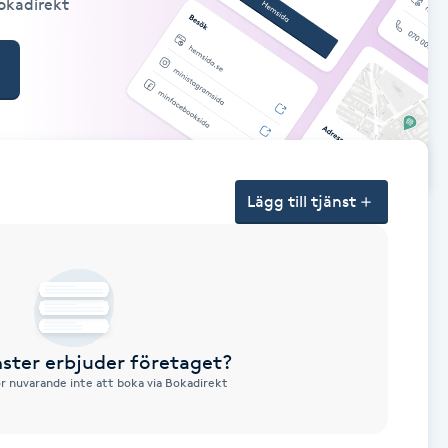
Bokadirekt
Lägg till tjänst
nster erbjuder företaget?
ör nuvarande inte att boka via Bokadirekt