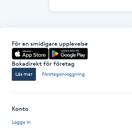
Cryoterapi
D
Damklippning
För en smidigare upplevelse
Dermapen
Diamantslipning
Bokadirekt för företag
E
Läs mer
Företagsinloggning
Enzympeeling
Extensions
Konto
Extensions borttagning
Logga in