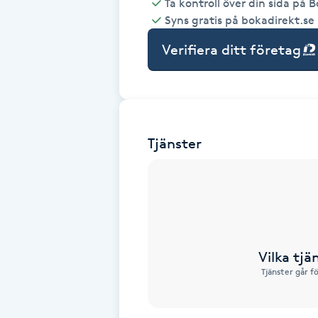
Ta kontroll över din sida på 
Syns gratis på bokadirekt.se
Babylights
Verifiera ditt företag
Balayage
Bambumassage
Tjänster
Barber
Barnklippning
BIAB
Vilka tjä
Blowout
Tjänster går f
Bottenfärg