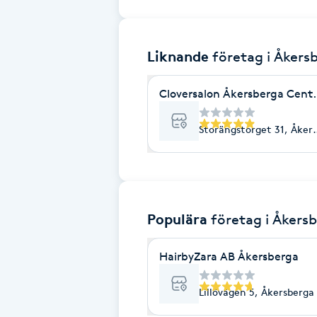
Brynformning
Liknande
företag
i Åkers
Brynfärgning
Cloversalon Åkersberga Ce
Brynplockning
Storängstorget 31, Åker
Bröllopsuppsättning
C
Celluliter
Populära
företag
i Åkers
Coachning
HairbyZara AB Åkersberga
Color correction
Lillövägen 5, Åkersberga