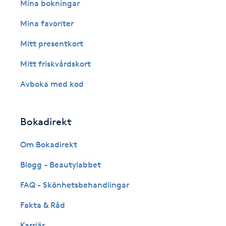
Eyeliner-tatuering
Mina bokningar
F
Mina favoriter
Face framing
Mitt presentkort
Mitt friskvårdskort
Faceliftmassage
Avboka med kod
Fet hårbotten
Bokadirekt
Fettreducering
Om Bokadirekt
Fibromassage
Blogg - Beautylabbet
Fillers
FAQ - Skönhetsbehandlingar
Fakta & Råd
Fotmassage
Karriär