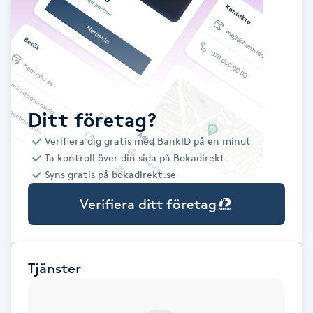
Babylights
Balayage
Bambumassage
Ditt företag?
Verifiera dig gratis med BankID på en minut
Barber
Ta kontroll över din sida på Bokadirekt
Syns gratis på bokadirekt.se
Barnklippning
Verifiera ditt företag
BIAB
Blowout
Tjänster
Bottenfärg