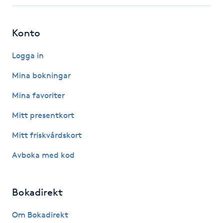
Fotsvamp
Konto
Fotvård
Logga in
Fransar
Mina bokningar
Fransborttagning
Mina favoriter
Mitt presentkort
Fransfärgning
Mitt friskvårdskort
Fransförlängning
Avboka med kod
Fransförlängning Megavolym
Bokadirekt
Fransförlängning Volym
Om Bokadirekt