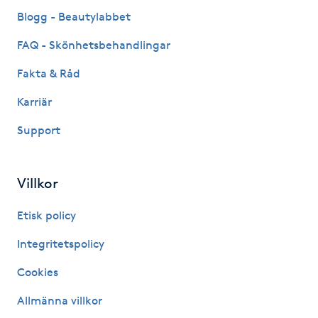
Fransk manikyr
Blogg - Beautylabbet
FAQ - Skönhetsbehandlingar
Fransrengöring
Fakta & Råd
Frekvensterapi
Karriär
Support
Friskvård
Friskvårdsmassage
Villkor
Frisör
Etisk policy
Integritetspolicy
Funktionsanalys
Cookies
Färgning
Allmänna villkor