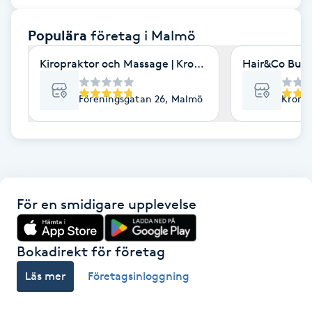
F
Populära
företag
i Malmö
Face framing
Kiropraktor och Massage | Kroppia
Hair&Co Burl
Faceliftmassage
Föreningsgatan 26, Malmö
Kronet
Fet hårbotten
Fettreducering
För en smidigare upplevelse
Fibromassage
Fillers
Bokadirekt för företag
Läs mer
Företagsinloggning
Fotmassage