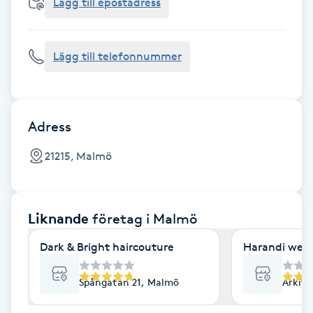
Cryoterapi
Lägg till epostadress
D
Lägg till telefonnummer
Damklippning
Dermapen
Adress
Diamantslipning
21215, Malmö
E
Enzympeeling
Liknande
företag
i Malmö
Extensions
Dark & Bright haircouture
Harandi well
Extensions borttagning
Spångatan 21, Malmö
Arkit
Eyeliner-tatuering