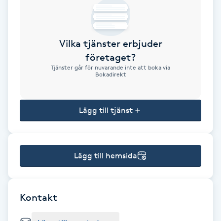
Brynformning
Vilka tjänster erbjuder
Brynfärgning
företaget?
Tjänster går för nuvarande inte att boka via
Brynplockning
Bokadirekt
Bröllopsuppsättning
Lägg till tjänst
C
Celluliter
Lägg till hemsida
Coachning
Color correction
Kontakt