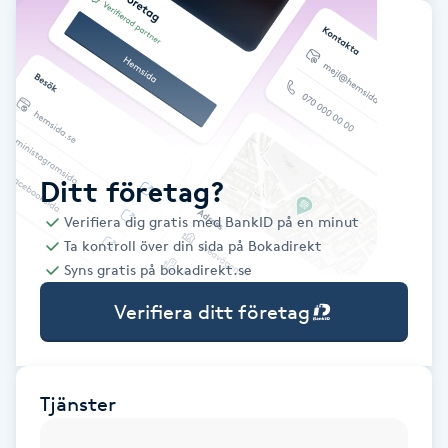
Babylights
Balayage
Bambumassage
Ditt företag?
Barber
Verifiera dig gratis med BankID på en minut
Ta kontroll över din sida på Bokadirekt
Barnklippning
Syns gratis på bokadirekt.se
Verifiera ditt företag
BIAB
Blowout
Tjänster
Bottenfärg