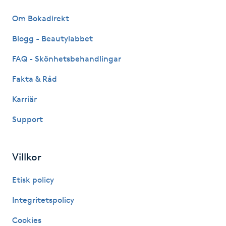
Fotsvamp
Om Bokadirekt
Fotvård
Blogg - Beautylabbet
FAQ - Skönhetsbehandlingar
Fransar
Fakta & Råd
Fransborttagning
Karriär
Support
Fransfärgning
Fransförlängning
Villkor
Fransförlängning Megavolym
Etisk policy
Integritetspolicy
Fransförlängning Volym
Cookies