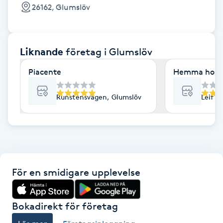
Cryoterapi
26162, Glumslöv
D
Damklippning
Liknande
företag
i Glumslöv
Dermapen
Piacente
Hemma hos 
Diamantslipning
Runstensvägen, Glumslöv
Leif E
E
Enzympeeling
Extensions
För en smidigare upplevelse
Extensions borttagning
Bokadirekt för företag
Eyeliner-tatuering