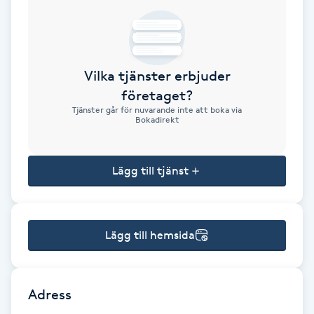
Brynformning
Brynfärgning
Vilka tjänster erbjuder
företaget?
Brynplockning
Tjänster går för nuvarande inte att boka via
Bokadirekt
Bröllopsuppsättning
C
Lägg till tjänst
Celluliter
Lägg till hemsida
Coachning
Color correction
Adress