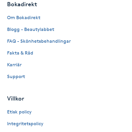
Bokadirekt
Fotsvamp
Om Bokadirekt
Fotvård
Blogg - Beautylabbet
Fransar
FAQ - Skönhetsbehandlingar
Fakta & Råd
Fransborttagning
Karriär
Fransfärgning
Support
Fransförlängning
Villkor
Fransförlängning Megavolym
Etisk policy
Fransförlängning Volym
Integritetspolicy