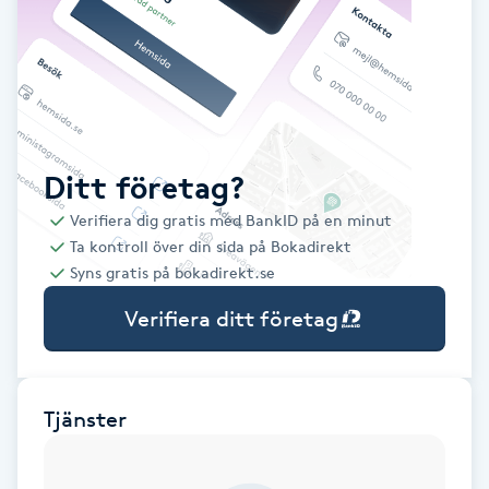
Babylights
Balayage
Bambumassage
Ditt företag?
Verifiera dig gratis med BankID på en minut
Barber
Ta kontroll över din sida på Bokadirekt
Syns gratis på bokadirekt.se
Barnklippning
Verifiera ditt företag
BIAB
Blowout
Tjänster
Bottenfärg