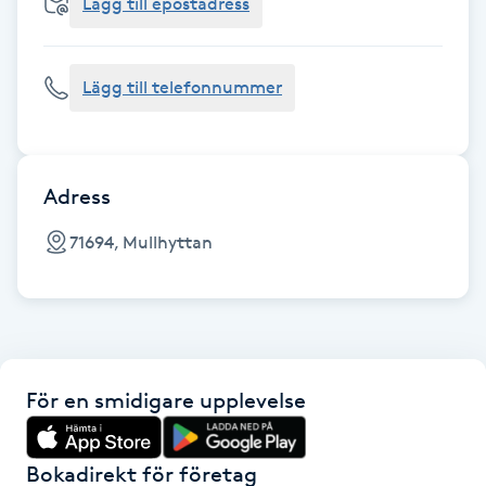
Cryoterapi
Lägg till epostadress
D
Lägg till telefonnummer
Damklippning
Dermapen
Adress
Diamantslipning
71694, Mullhyttan
E
Enzympeeling
Extensions
För en smidigare upplevelse
Extensions borttagning
Bokadirekt för företag
Eyeliner-tatuering