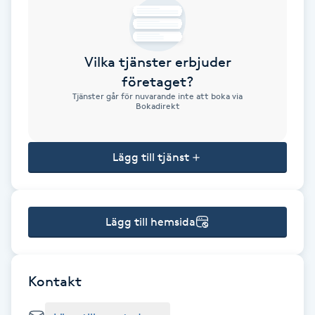
Brynformning
Vilka tjänster erbjuder
Brynfärgning
företaget?
Tjänster går för nuvarande inte att boka via
Brynplockning
Bokadirekt
Bröllopsuppsättning
Lägg till tjänst
C
Celluliter
Lägg till hemsida
Coachning
Color correction
Kontakt