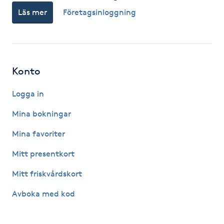
Läs mer
Företagsinloggning
F
Face framing
Faceliftmassage
Konto
Fet hårbotten
Logga in
Mina bokningar
Fettreducering
Mina favoriter
Fibromassage
Mitt presentkort
Mitt friskvårdskort
Fillers
Avboka med kod
Fotmassage