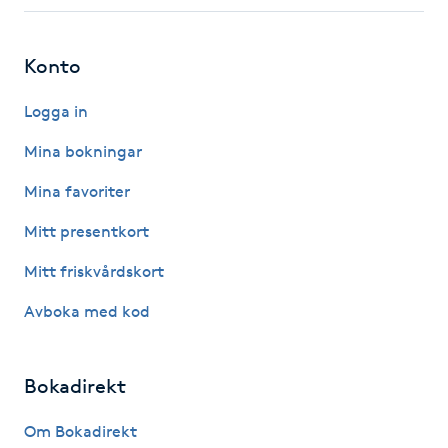
Fotsvamp
Konto
Fotvård
Logga in
Fransar
Mina bokningar
Fransborttagning
Mina favoriter
Mitt presentkort
Fransfärgning
Mitt friskvårdskort
Fransförlängning
Avboka med kod
Fransförlängning Megavolym
Bokadirekt
Fransförlängning Volym
Om Bokadirekt