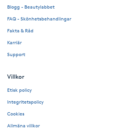
Fransk manikyr
Blogg - Beautylabbet
FAQ - Skönhetsbehandlingar
Fransrengöring
Fakta & Råd
Frekvensterapi
Karriär
Support
Friskvård
Friskvårdsmassage
Villkor
Frisör
Etisk policy
Integritetspolicy
Funktionsanalys
Cookies
Färgning
Allmäna villkor