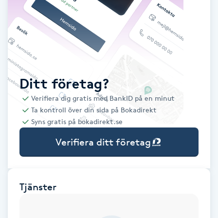
Babylights
Balayage
Bambumassage
Ditt företag?
Verifiera dig gratis med BankID på en minut
Barber
Ta kontroll över din sida på Bokadirekt
Syns gratis på bokadirekt.se
Barnklippning
Verifiera ditt företag
BIAB
Blowout
Tjänster
Bottenfärg