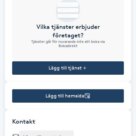
Brynformning
Vilka tjänster erbjuder
Brynfärgning
företaget?
Tjänster går för nuvarande inte att boka via
Brynplockning
Bokadirekt
Bröllopsuppsättning
Lägg till tjänst
C
Celluliter
Lägg till hemsida
Coachning
Color correction
Kontakt