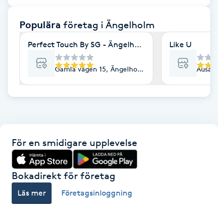
F
Populära
företag
i Ängelholm
Face framing
Perfect Touch By SG - Ängelholm
Like U
Faceliftmassage
Gamla vägen 15, Ängelholm
Ausås 
Fet hårbotten
Fettreducering
För en smidigare upplevelse
Fibromassage
Fillers
Bokadirekt för företag
Läs mer
Företagsinloggning
Fotmassage