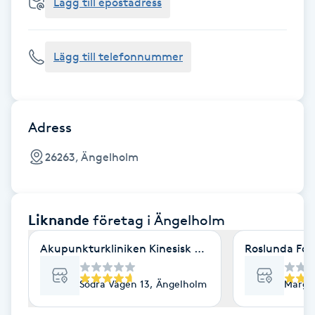
Cryoterapi
Lägg till epostadress
D
Lägg till telefonnummer
Damklippning
Dermapen
Adress
Diamantslipning
26263, Ängelholm
E
Enzympeeling
Liknande
företag
i Ängelholm
Extensions
Akupunkturkliniken Kinesisk medicin
Roslunda Fot
Extensions borttagning
Södra Vägen 13, Ängelholm
Margr
Eyeliner-tatuering