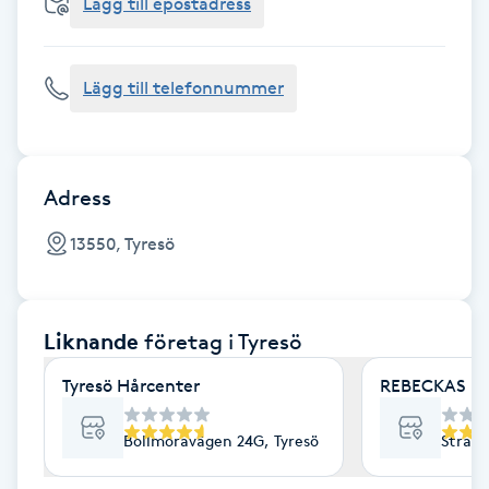
Cryoterapi
Lägg till epostadress
D
Lägg till telefonnummer
Damklippning
Dermapen
Adress
Diamantslipning
13550, Tyresö
E
Enzympeeling
Liknande
företag
i Tyresö
Extensions
Tyresö Hårcenter
REBECKAS Ha
Extensions borttagning
Bollmoravägen 24G, Tyresö
Strand
Eyeliner-tatuering