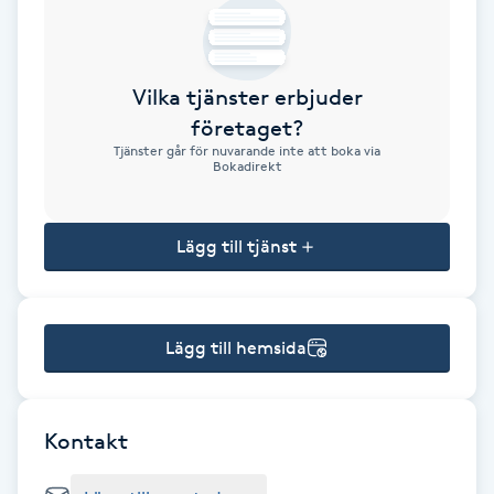
Brynformning
Vilka tjänster erbjuder
Brynfärgning
företaget?
Tjänster går för nuvarande inte att boka via
Brynplockning
Bokadirekt
Bröllopsuppsättning
Lägg till tjänst
C
Celluliter
Lägg till hemsida
Coachning
Color correction
Kontakt