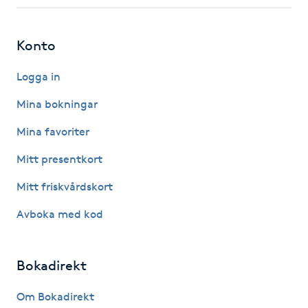
Fotsvamp
Konto
Fotvård
Logga in
Fransar
Mina bokningar
Fransborttagning
Mina favoriter
Mitt presentkort
Fransfärgning
Mitt friskvårdskort
Fransförlängning
Avboka med kod
Fransförlängning Megavolym
Bokadirekt
Fransförlängning Volym
Om Bokadirekt