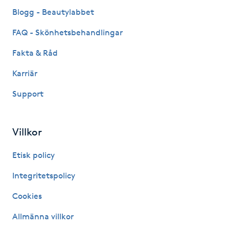
Fransk manikyr
Blogg - Beautylabbet
FAQ - Skönhetsbehandlingar
Fransrengöring
Fakta & Råd
Frekvensterapi
Karriär
Support
Friskvård
Friskvårdsmassage
Villkor
Frisör
Etisk policy
Integritetspolicy
Funktionsanalys
Cookies
Färgning
Allmänna villkor