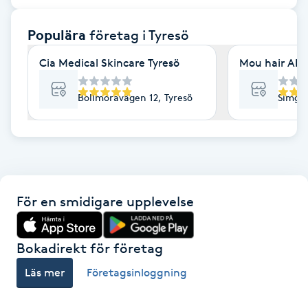
F
Populära
företag
i Tyresö
Face framing
Cia Medical Skincare Tyresö
Mou hair AB
Faceliftmassage
Bollmoravägen 12, Tyresö
Simgat
Fet hårbotten
Fettreducering
För en smidigare upplevelse
Fibromassage
Fillers
Bokadirekt för företag
Läs mer
Företagsinloggning
Fotmassage