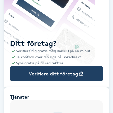
Babylights
Balayage
Bambumassage
Ditt företag?
Verifiera dig gratis med BankID på en minut
Barber
Ta kontroll över din sida på Bokadirekt
Syns gratis på bokadirekt.se
Barnklippning
Verifiera ditt företag
BIAB
Blowout
Tjänster
Bottenfärg