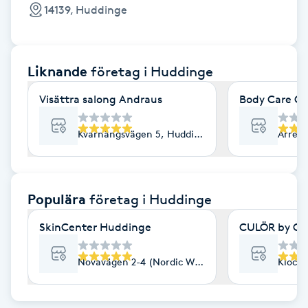
Cryoterapi
14139, Huddinge
D
Damklippning
Liknande
företag
i Huddinge
Dermapen
Visättra salong Andraus
Body Care Ce
Diamantslipning
Kvarnängsvägen 5, Huddinge
Arren
E
Enzympeeling
Populära
företag
i Huddinge
SkinCenter Huddinge
CULÖR by Cor
Extensions
Novavägen 2-4 (Nordic Wellness), Huddinge
Klock
Extensions borttagning
Eyeliner-tatuering