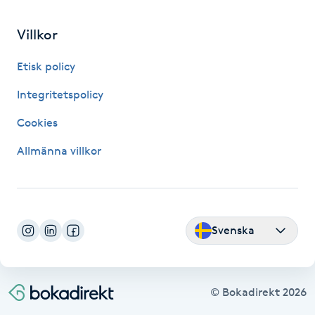
Fransk manikyr
Villkor
Fransrengöring
Etisk policy
Frekvensterapi
Integritetspolicy
Cookies
Friskvård
Allmänna villkor
Friskvårdsmassage
Frisör
Svenska
Funktionsanalys
Färgning
© Bokadirekt
2026