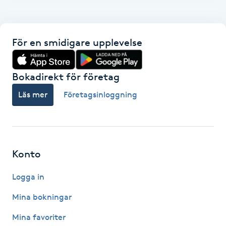
F
Face framing
För en smidigare upplevelse
Faceliftmassage
Bokadirekt för företag
Fet hårbotten
Läs mer
Företagsinloggning
Fettreducering
Fibromassage
Konto
Logga in
Fillers
Mina bokningar
Fotmassage
Mina favoriter