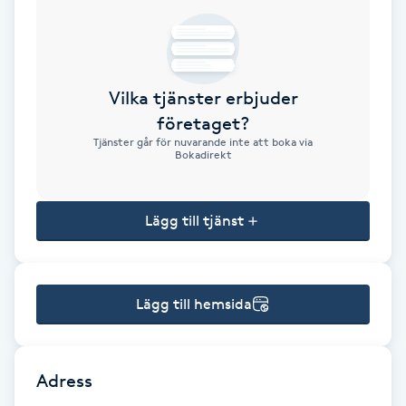
Brynformning
Brynfärgning
Vilka tjänster erbjuder
företaget?
Brynplockning
Tjänster går för nuvarande inte att boka via
Bokadirekt
Bröllopsuppsättning
C
Lägg till tjänst
Celluliter
Lägg till hemsida
Coachning
Color correction
Adress