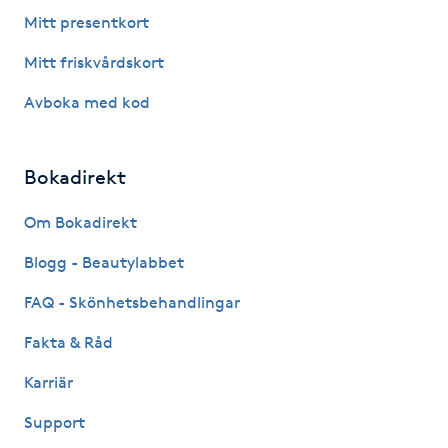
Fotsvamp
Mitt presentkort
Mitt friskvårdskort
Fotvård
Avboka med kod
Fransar
Bokadirekt
Fransborttagning
Om Bokadirekt
Fransfärgning
Blogg - Beautylabbet
Fransförlängning
FAQ - Skönhetsbehandlingar
Fakta & Råd
Fransförlängning Megavolym
Karriär
Fransförlängning Volym
Support