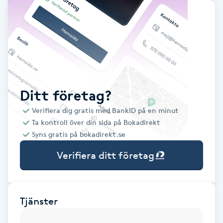
Babylights
Balayage
Bambumassage
Ditt företag?
Barber
Verifiera dig gratis med BankID på en minut
Ta kontroll över din sida på Bokadirekt
Barnklippning
Syns gratis på bokadirekt.se
Verifiera ditt företag
BIAB
Blowout
Tjänster
Bottenfärg