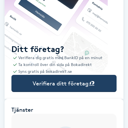
Babylights
Balayage
Bambumassage
Ditt företag?
Verifiera dig gratis med BankID på en minut
Barber
Ta kontroll över din sida på Bokadirekt
Syns gratis på bokadirekt.se
Barnklippning
Verifiera ditt företag
BIAB
Blowout
Tjänster
Bottenfärg