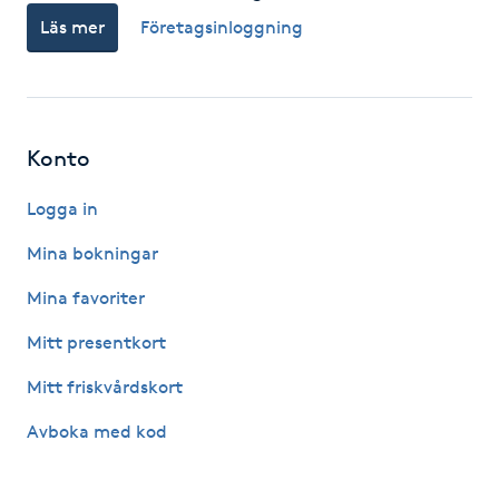
Läs mer
Företagsinloggning
F
Face framing
Faceliftmassage
Konto
Fet hårbotten
Logga in
Mina bokningar
Fettreducering
Mina favoriter
Fibromassage
Mitt presentkort
Mitt friskvårdskort
Fillers
Avboka med kod
Fotmassage