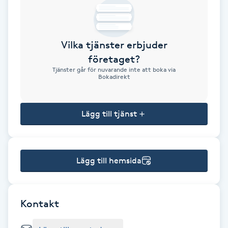
Brynformning
Vilka tjänster erbjuder
Brynfärgning
företaget?
Tjänster går för nuvarande inte att boka via
Brynplockning
Bokadirekt
Bröllopsuppsättning
Lägg till tjänst
C
Celluliter
Lägg till hemsida
Coachning
Color correction
Kontakt