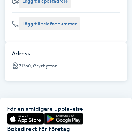
Cryoterapi
Lägg till epostadress
D
Lägg till telefonnummer
Damklippning
Dermapen
Adress
Diamantslipning
71260, Grythyttan
E
Enzympeeling
Extensions
För en smidigare upplevelse
Extensions borttagning
Bokadirekt för företag
Eyeliner-tatuering