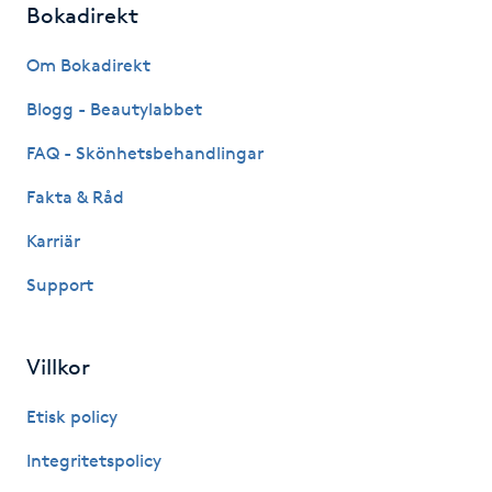
Bokadirekt
Fotsvamp
Om Bokadirekt
Fotvård
Blogg - Beautylabbet
Fransar
FAQ - Skönhetsbehandlingar
Fakta & Råd
Fransborttagning
Karriär
Fransfärgning
Support
Fransförlängning
Villkor
Fransförlängning Megavolym
Etisk policy
Fransförlängning Volym
Integritetspolicy