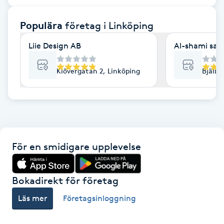
F
Populära
företag
i Linköping
Face framing
Liie Design AB
Al-shami sal
Faceliftmassage
Klövergatan 2, Linköping
Bjälbo
Fet hårbotten
Fettreducering
För en smidigare upplevelse
Fibromassage
Fillers
Bokadirekt för företag
Läs mer
Företagsinloggning
Fotmassage