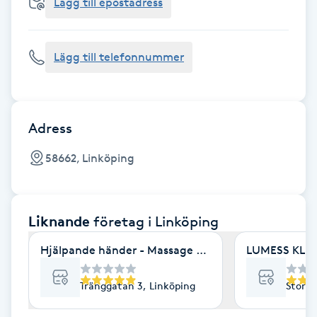
Cryoterapi
Lägg till epostadress
D
Lägg till telefonnummer
Damklippning
Dermapen
Adress
Diamantslipning
58662, Linköping
E
Enzympeeling
Liknande
företag
i Linköping
Extensions
Hjälpande händer - Massage & friskvård
LUMESS KLINI
Extensions borttagning
Tränggatan 3, Linköping
Storga
Eyeliner-tatuering