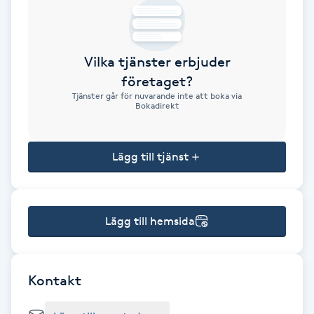
Brynformning
Vilka tjänster erbjuder
Brynfärgning
företaget?
Tjänster går för nuvarande inte att boka via
Brynplockning
Bokadirekt
Bröllopsuppsättning
Lägg till tjänst
C
Celluliter
Lägg till hemsida
Coachning
Color correction
Kontakt