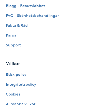
Fransk manikyr
Blogg - Beautylabbet
FAQ - Skönhetsbehandlingar
Fransrengöring
Fakta & Råd
Frekvensterapi
Karriär
Support
Friskvård
Friskvårdsmassage
Villkor
Frisör
Etisk policy
Integritetspolicy
Funktionsanalys
Cookies
Färgning
Allmänna villkor