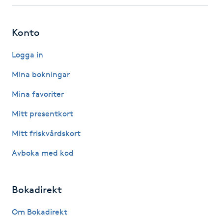
Fotsvamp
Konto
Fotvård
Logga in
Fransar
Mina bokningar
Fransborttagning
Mina favoriter
Mitt presentkort
Fransfärgning
Mitt friskvårdskort
Fransförlängning
Avboka med kod
Fransförlängning Megavolym
Bokadirekt
Fransförlängning Volym
Om Bokadirekt