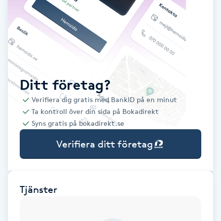
Babylights
Balayage
Bambumassage
Ditt företag?
Verifiera dig gratis med BankID på en minut
Barber
Ta kontroll över din sida på Bokadirekt
Syns gratis på bokadirekt.se
Barnklippning
Verifiera ditt företag
BIAB
Blowout
Tjänster
Bottenfärg