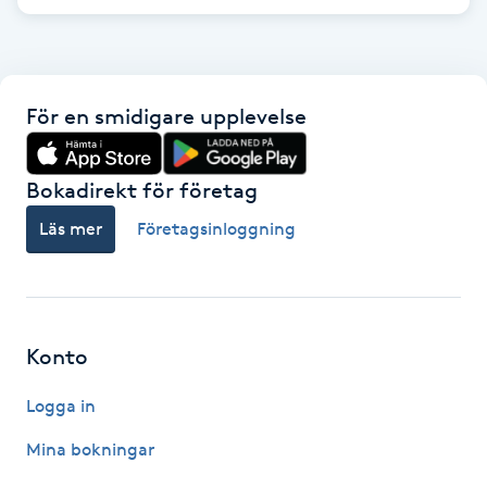
F
Face framing
För en smidigare upplevelse
Faceliftmassage
Bokadirekt för företag
Fet hårbotten
Läs mer
Företagsinloggning
Fettreducering
Fibromassage
Konto
Fillers
Logga in
Fotmassage
Mina bokningar