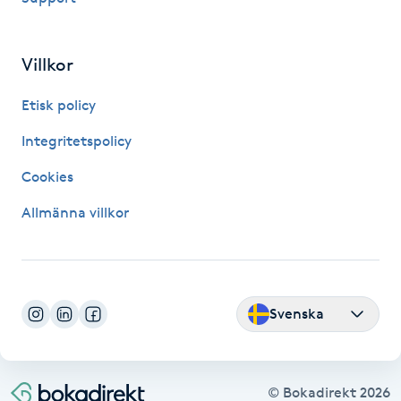
Fransk manikyr
Villkor
Fransrengöring
Etisk policy
Frekvensterapi
Integritetspolicy
Friskvård
Cookies
Allmänna villkor
Friskvårdsmassage
Frisör
Svenska
Funktionsanalys
Färgning
© Bokadirekt
2026