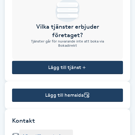
Brynformning
Vilka tjänster erbjuder
Brynfärgning
företaget?
Tjänster går för nuvarande inte att boka via
Brynplockning
Bokadirekt
Bröllopsuppsättning
Lägg till tjänst
C
Celluliter
Lägg till hemsida
Coachning
Color correction
Kontakt