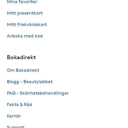
Mina favoriter
Fotsvamp
Mitt presentkort
Fotvård
Mitt friskvårdskort
Avboka med kod
Fransar
Fransborttagning
Bokadirekt
Fransfärgning
Om Bokadirekt
Blogg - Beautylabbet
Fransförlängning
FAQ - Skönhetsbehandlingar
Fransförlängning Megavolym
Fakta & Råd
Karriär
Fransförlängning Volym
Support