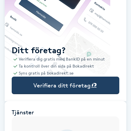
Babylights
Balayage
Bambumassage
Ditt företag?
Verifiera dig gratis med BankID på en minut
Barber
Ta kontroll över din sida på Bokadirekt
Syns gratis på bokadirekt.se
Barnklippning
Verifiera ditt företag
BIAB
Blowout
Tjänster
Bottenfärg