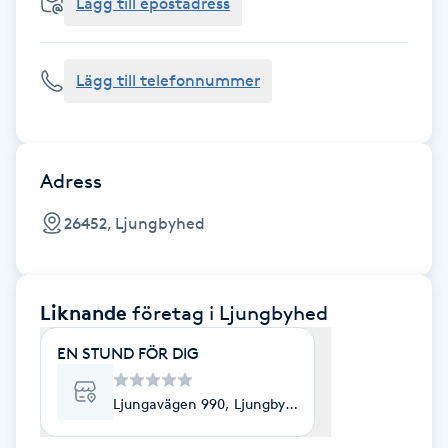
Cryoterapi
Lägg till epostadress
D
Lägg till telefonnummer
Damklippning
Dermapen
Adress
Diamantslipning
26452, Ljungbyhed
E
Enzympeeling
Liknande
företag
i Ljungbyhed
Extensions
EN STUND FÖR DIG
Extensions borttagning
Ljungavägen 990, Ljungbyhed
Eyeliner-tatuering