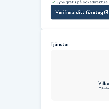
Syns gratis på bokadirekt.se
Babylights
Verifiera ditt företag
Balayage
Bambumassage
Tjänster
Barber
Barnklippning
BIAB
Vilk
Tjänste
Blowout
Bottenfärg