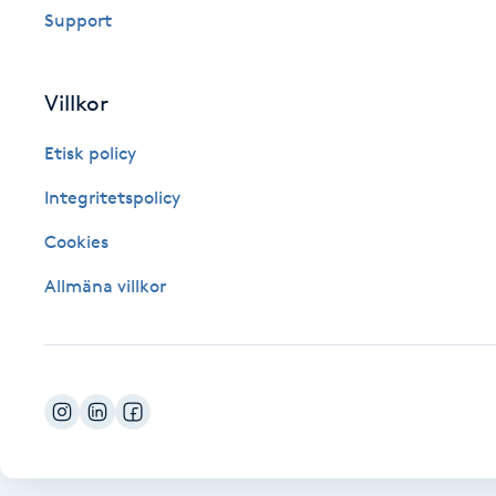
Support
Fotsvamp
Fotvård
Villkor
Etisk policy
Fransar
Integritetspolicy
Fransborttagning
Cookies
Fransfärgning
Allmäna villkor
Fransförlängning
Fransförlängning Megavolym
Fransförlängning Volym