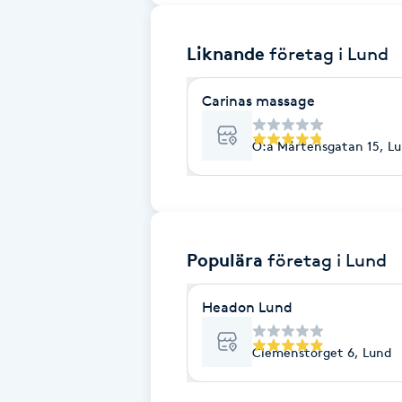
Brynformning
Liknande
företag
i Lund
Brynfärgning
Carinas massage
Brynplockning
Ö:a Mårtensgatan 15, L
Bröllopsuppsättning
C
Populära
företag
i Lund
Celluliter
Headon Lund
Coachning
Clemenstorget 6, Lund
Color correction