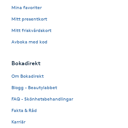
Eyeliner-tatuering
Mina favoriter
F
Mitt presentkort
Face framing
Mitt friskvårdskort
Faceliftmassage
Avboka med kod
Fet hårbotten
Bokadirekt
Fettreducering
Om Bokadirekt
Blogg - Beautylabbet
Fibromassage
FAQ - Skönhetsbehandlingar
Fillers
Fakta & Råd
Fotmassage
Karriär