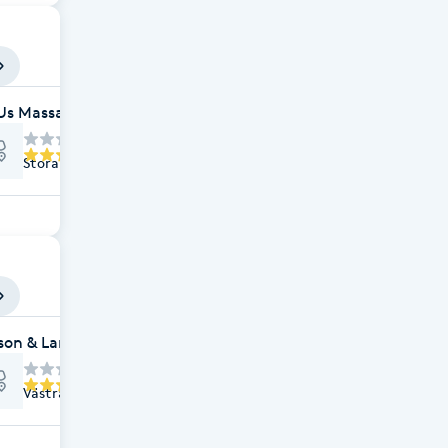
 Us Massage Lund
Stora Södergatan 58A, Lund
son & Lange Lund
Västra Mårtensgatan 12, Lund