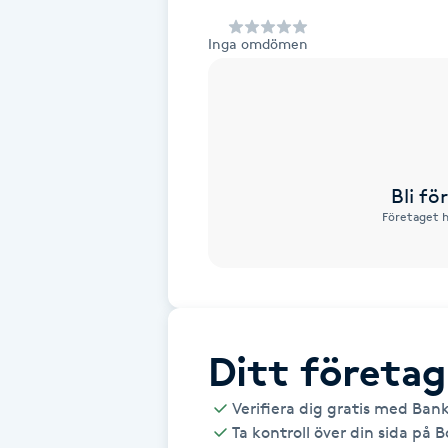
Alternativmedicin
Inga omdömen
Andningsmassage
Ansiktslyft utan kirurgi
Aromamassage
Bli f
Företaget h
Ashtanga Yoga
Ayurveda
Ayurvedisk Massage
Ditt företag
Verifiera dig gratis med Ban
Ansiktsbehandling djuprengörande
Ta kontroll över din sida på 
B