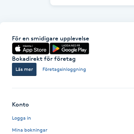
Cryoterapi
D
Damklippning
För en smidigare upplevelse
Dermapen
Bokadirekt för företag
Diamantslipning
Läs mer
Företagsinloggning
E
Enzympeeling
Extensions
Konto
Logga in
Extensions borttagning
Mina bokningar