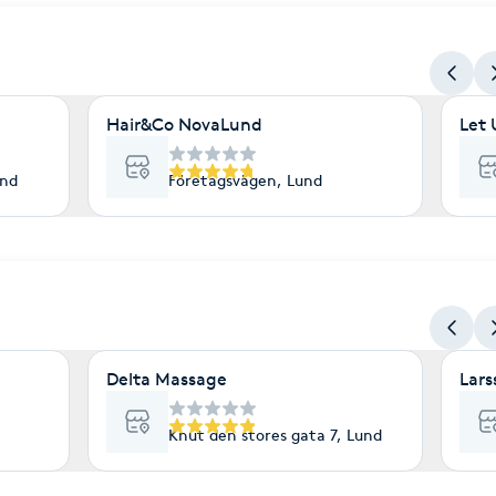
Hair&Co NovaLund
Let
und
Företagsvägen, Lund
Delta Massage
Lars
Knut den stores gata 7, Lund