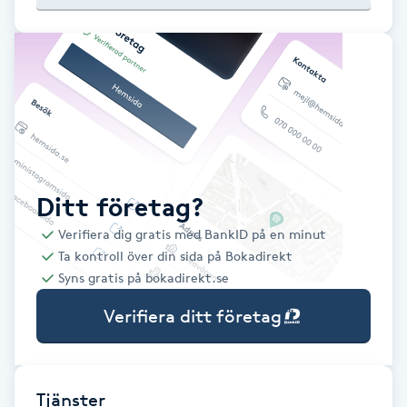
Babylights
Balayage
Bambumassage
Barber
Ditt företag?
Verifiera dig gratis med BankID på en minut
Barnklippning
Ta kontroll över din sida på Bokadirekt
Syns gratis på bokadirekt.se
BIAB
Verifiera ditt företag
Blowout
Bottenfärg
Tjänster