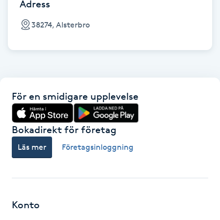
Cryoterapi
Adress
D
38274, Alsterbro
Damklippning
Dermapen
För en smidigare upplevelse
Diamantslipning
E
Bokadirekt för företag
Enzympeeling
Läs mer
Företagsinloggning
Extensions
Extensions borttagning
Konto
Eyeliner-tatuering