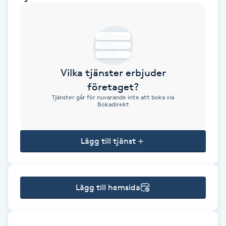
Brynformning
Brynfärgning
Vilka tjänster erbjuder
Brynplockning
företaget?
Tjänster går för nuvarande inte att boka via
Bröllopsuppsättning
Bokadirekt
C
Lägg till tjänst
Celluliter
Coachning
Lägg till hemsida
Color correction