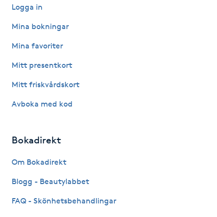
Logga in
F
Mina bokningar
Face framing
Mina favoriter
Faceliftmassage
Mitt presentkort
Mitt friskvårdskort
Fet hårbotten
Avboka med kod
Fettreducering
Bokadirekt
Fibromassage
Om Bokadirekt
Fillers
Blogg - Beautylabbet
Fotmassage
FAQ - Skönhetsbehandlingar