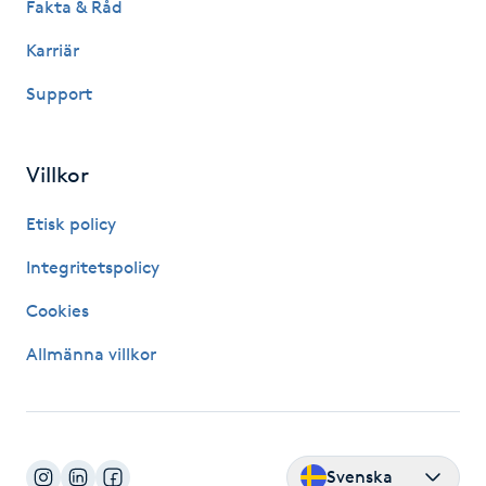
Fakta & Råd
Fotsvamp
Karriär
Fotvård
Support
Fransar
Villkor
Fransborttagning
Etisk policy
Fransfärgning
Integritetspolicy
Cookies
Fransförlängning
Allmänna villkor
Fransförlängning Megavolym
Fransförlängning Volym
Svenska